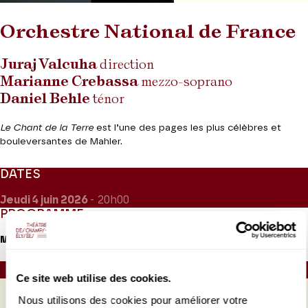
Orchestre National de France
Juraj Valcuha
direction
Marianne Crebassa
mezzo-soprano
Daniel Behle
ténor
Le Chant de la Terre
est l’une des pages les plus célèbres et
bouleversantes de Mahler.
DATES
Jeudi 4
juin 2026
- 20h00
PROGRAMME
Mahler
Le Chant de la Terre
Durée : 1h10 sans entracte
Ce site web utilise des cookies.
Nous utilisons des cookies pour améliorer votre
PROGRAMME DE SALLE