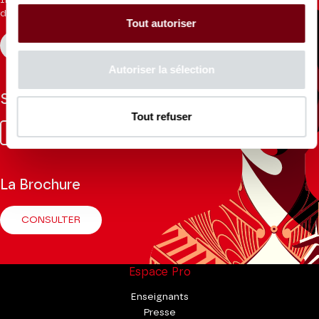
Inscrivez-vous à la newsletter pour recevoir les informations
du Théâtre.
Tout autoriser
S'INSCRIRE
Autoriser la sélection
Suivez-nous
Tout refuser
Facebook
Instagram
Tik
Youtube
Linkedin
Tok
La Brochure
CONSULTER
Espace Pro
Enseignants
Presse