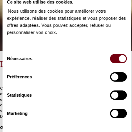
Ce site web utilise des cookies.
Nous utilisons des cookies pour améliorer votre
expérience, réaliser des statistiques et vous proposer des
offres adaptées. Vous pouvez accepter, refuser ou
personnaliser vos choix.
Sélection
Nécessaires
du
Les portraits de nos mécènes
consentement
Préférences
Chaque mois, un mécène du Cercle nous raconte son histoire
avec le Théâtre des Champs-Elysées, sa passion pour la musique
Statistiques
et les moments les plus marquants de la saison. L’occasion de
découvrir un peu mieux les mélomanes avec qui vous partagez
votre passion, et les fauteuils du Théâtre !
Marketing
Découvrez les derniers portraits...
Gabriella Mejia
assistante en mécénat international