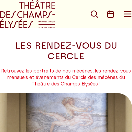
Aller au menu principal
Aller au conte
Rechercher
Calen
O
le
m
LES RENDEZ-VOUS DU
CERCLE
Retrouvez les portraits de nos mécènes, les rendez-vous
mensuels et évènements du Cercle des mécènes du
Théâtre des Champs-Elysées !