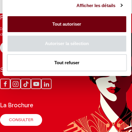
Afficher les détails
Restez informés
Tout autoriser
Inscrivez-vous à la newsletter pour recevoir les informations
du Théâtre.
Autoriser la sélection
S'INSCRIRE
Tout refuser
Suivez-nous
Facebook
Instagram
Tik
Youtube
Linkedin
Tok
La Brochure
CONSULTER