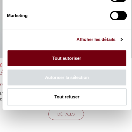
Marketing
Afficher les détails
Tout autoriser
05/11/2025 - 19h30
Alcina
Autoriser la sélection
Georg Friedrich Haendel
L’un des plus beaux portraits féminins Haendéliens sous la
Tout refuser
baguette de Philippe Jaroussky.
DÉTAILS