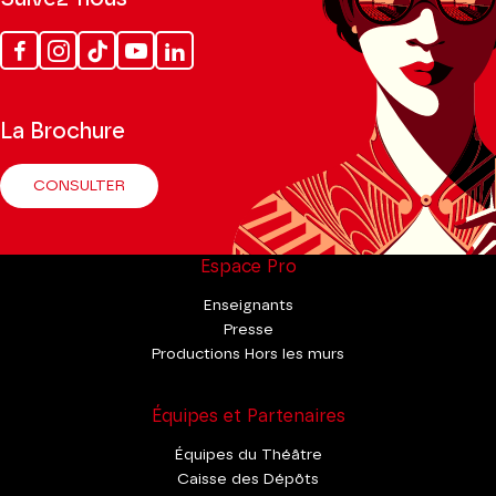
Facebook
Instagram
Tik
Youtube
Linkedin
Tok
La Brochure
CONSULTER
Espace Pro
Enseignants
Presse
Productions Hors les murs
Équipes et Partenaires
Équipes du Théâtre
Caisse des Dépôts