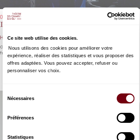
03/11/2025 → 15/11/2025 - 19h30
La Damnation de Faust
Ce site web utilise des cookies.
Hector Berlioz
Goethe et Berlioz pour l’un des chefs-d’œuvre du romantisme
Nous utilisons des cookies pour améliorer votre
français.
expérience, réaliser des statistiques et vous proposer des
offres adaptées. Vous pouvez accepter, refuser ou
DÉTAILS
personnaliser vos choix.
Sélection
Nécessaires
du
consentement
Préférences
Statistiques