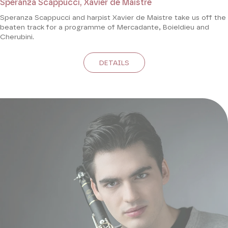
Speranza Scappucci, Xavier de Maistre
Speranza Scappucci and harpist Xavier de Maistre take us off the
beaten track for a programme of Mercadante, Boieldieu and
Cherubini.
DETAILS