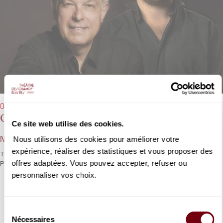
09/02/2023 - 8:00 pm
Orchestre de chambre de Paris
Ce site web utilise des cookies.
Nous utilisons des cookies pour améliorer votre
NN, Julian et Christoph Prégardien
expérience, réaliser des statistiques et vous proposer des
Two exceptional tenors – father and son Christoph and Julian
offres adaptées. Vous pouvez accepter, refuser ou
Prégardien for a programme of exquisite Lieder.
personnaliser vos choix.
DETAILS
Sélection
Nécessaires
du