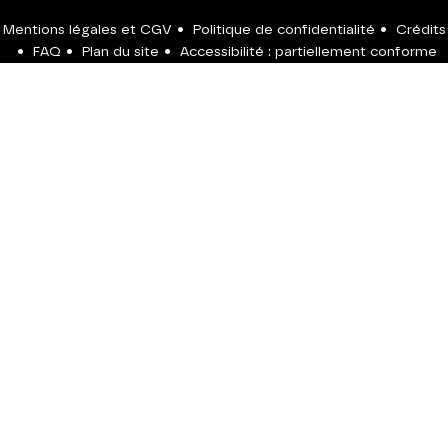
Mentions légales et CGV
•
Politique de confidentialité
•
Crédits
•
FAQ
•
Plan du site
•
Accessibilité : partiellement conforme