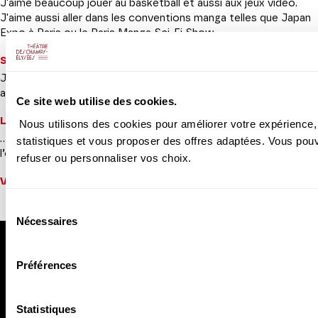
J'aime beaucoup jouer au basketball et aussi aux jeux vidéo.
J'aime aussi aller dans les conventions manga telles que Japan
Expo à Paris ou le Paris Manga Sci-Fi Show.
Si vous n’étiez pas musicien, vous seriez…
J’aurais sans doute intégré la Marine nationale. Ou peut-être
aurais-je pu être un bêta testeur de jeux vidéo RPG.
Ce site web utilise des cookies.
La plus belle des carrières serait…
Nous utilisons des cookies pour améliorer votre expérience, 
... de toucher à tout que ce soit l’opéra, la comédie musicale ou
statistiques et vous proposer des offres adaptées. Vous pou
l’oratorio. J'aimerais pouvoir en chanter le plus possible.
refuser ou personnaliser vos choix.
Votre playlist idéale en 5 titres
La Belle Hélène
, Offenbach
Sélection
Nécessaires
du
consentement
Préférences
Statistiques