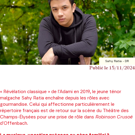
Sahy Ratia - DR
Publié le 15/11/2024
« Révélation classique » de l'Adami en 2019, le jeune ténor
malgache Sahy Ratia enchaîne depuis les rôles avec
gourmandise. Celui qui affectionne particulièrement le
répertoire français est de retour sur la scène du Théâtre des
Champs-Élysées pour une prise de rôle dans
Robinson Crusoé
d'Offenbach.