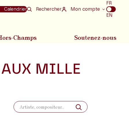
Choix
FR
de
Calendrier
Rechercher
Mon compte
la
EN
langue
Hors-Champs
Soutenez-nous
 AUX MILLE
Rechercher