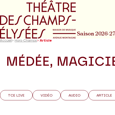
Aller au menu principal
Aller au conte
Saison 2026-2
Accueil
>
Hors-Champs
>
Article
MÉDÉE, MAGICI
TCE LIVE
VIDÉO
AUDIO
ARTICLE