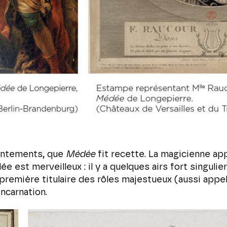
hantements, que
Médée
fit recette. La magicienne app
e est merveilleux : il y a quelques airs fort singulie
remière titulaire des rôles majestueux (aussi appelé
ncarnation.