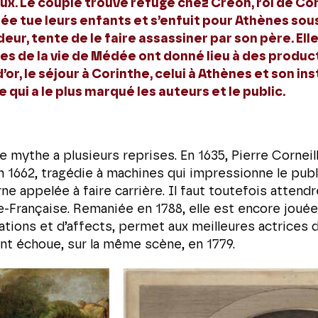
reux. Le couple trouve refuge chez Créon, roi de C
dée tue leurs enfants et s’enfuit pour Athènes sous 
eur, tente de le faire assassiner par son père. Elle
sodes de la vie de Médée ont donné lieu à des produ
’or, le séjour à Corinthe, celui à Athènes et son in
 qui a le plus marqué les auteurs et le public.
le mythe a plusieurs reprises. En 1635, Pierre Corne
 1662, tragédie à machines qui impressionne le publi
e appelée à faire carrière. Il faut toutefois attend
e-Française. Remaniée en 1788, elle est encore jouée
uations et d’affects, permet aux meilleures actrices 
t échoue, sur la même scène, en 1779.