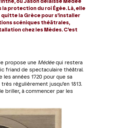
orinthe, où Jason délaisse Médée
la protection du roi Égée. Là, elle
 quitte la Grèce pour s’installer
ctions scéniques théâtrales,
stallation chez les Mèdes. C’est
ille propose une
Médée
qui restera
c friand de spectaculaire théâtral.
re les années 1720 pour que sa
 très régulièrement jusqu’en 1813.
de briller, à commencer par les