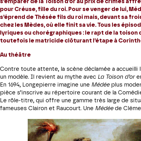
s’emparer de la Toison d’or au prix de crimes aff
pour Créuse, fille du roi. Pour se venger de lui, Mé
s’éprend de Thésée fils du roi mais, devant sa froid
chez les Mèdes, où elle finit sa vie. Tous les épi
lyriques ou chorégraphiques : le rapt de la toison d
toutefois le matricide clôturant l’étape à Corinthe
Au théâtre
Contre toute attente, la scène déclamée a accueilli 
un modèle. Il revient au mythe avec
La Toison d’or
en
En 1694, Longepierre imagine une
Médée
plus modern
pièce s’inscrive au répertoire courant de la Comédi
Le rôle-titre, qui offre une gamme très large de sit
fameuses Clairon et Raucourt. Une
Médée
de Clémen