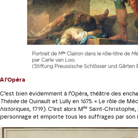
A l’Opéra
C’est bien évidemment à l’Opéra, théâtre des enc
Thésée
de Quinault et Lully en 1675. « Le rôle de Médé
lle
historiques
, 1719). C’est alors M
Saint-Christophe, p
personnage et emporte tous les suffrages par son i