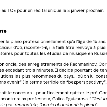
le au TCE pour
un récital unique le 8 janvier prochain
.
ste
 le piano professionnellement qu’à l’âge de 16 ans. F
ur d’où, raconte-t-il, il a failli être renvoyé à plusi
atoires pour toutes les études de musique en Russie
e son oncle, des enregistrements de Rachmaninov, Co
ces excédant trois minutes. Il décide pourtant de ten
tutions les plus renommées du pays… où on lui consei
sans avenir” (le terme terrible de “bezperspectivny”
ssit le concours… pour finalement quitter le pré-Cons
encontrera sa professeur, Galina Eguizarova. “
C’est l
avais pas rencontrée, j’aurais abandonné le piano
“.