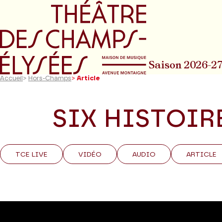
Aller au menu principal
Aller au conte
Saison 2026-2
Accueil
>
Hors-Champs
>
Article
SIX HISTOIR
TCE LIVE
VIDÉO
AUDIO
ARTICLE