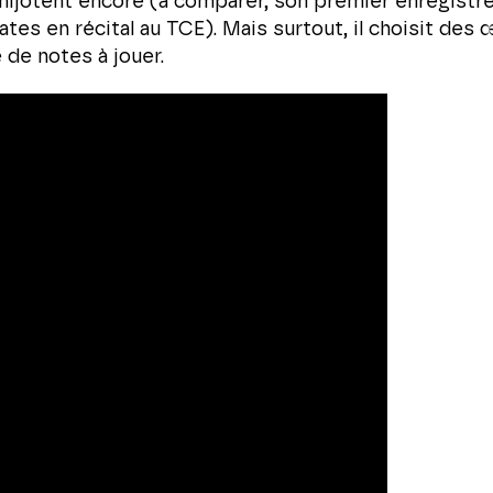
mijotent encore (à comparer, son premier enregistre
es en récital au TCE). Mais surtout, il choisit des 
 de notes à jouer.