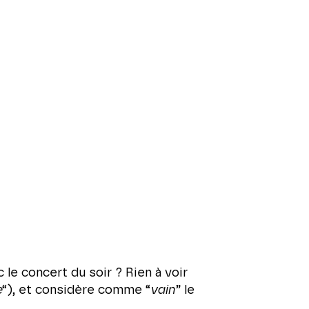
 le concert du soir ? Rien à voir
e
“), et considère comme “
vain
” le