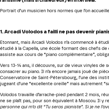
rarissime (mais si chaleureux) en interview.
Portrait d’un musicien hors normes que l’on accueil
1. Arcadi Volodos a failli ne pas devenir piani
Etonnant, mais Arcadi Volodos n’a commencé à étudier
étudié à la Capella, une école formant des chefs de chœ
assiste aux cours de “piano complémentaire”, oblig
Vers 13-14 ans, il découvre, sur de vieux vinyles d
consacrer au piano. Il n’a encore jamais joué de piè
Conservatoire de Saint-Pétersbourg, l’une des insti
jugeant d’une “excellente oreille” mais autrement “
Volodos travaille d’arrache-pied pendant 2 mois, réu
ne se plaît pas, pour son équivalent à Moscou. Il y r
personne qui m’a dit “Tu seras pianiste”. Si je ne l’