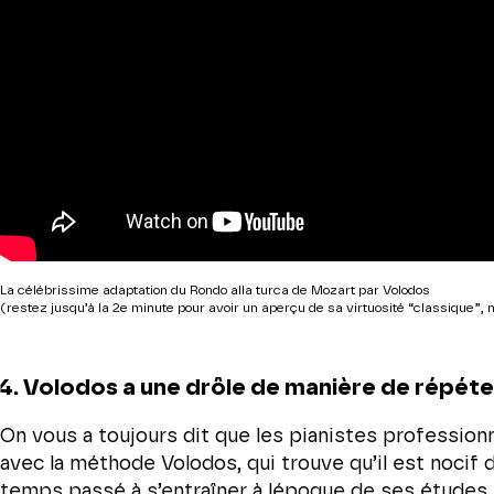
La célébrissime adaptation du Rondo alla turca de Mozart par Volodos
(restez jusqu’à la 2e minute pour avoir un aperçu de sa virtuosité “classique
4. Volodos a une drôle de manière de répéte
On vous a toujours dit que les pianistes professionn
avec la méthode Volodos, qui trouve qu’il est nocif 
temps passé à s’entraîner à lépoque de ses études.