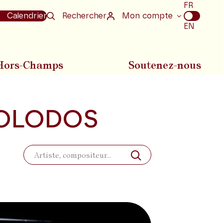
Choix
FR
de
Calendrier
Rechercher
Mon compte
la
EN
langue
Hors-Champs
Soutenez-nous
VOLODOS
Rechercher