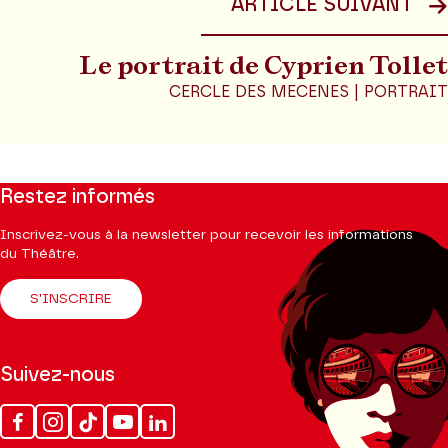
ARTICLE SUIVANT
Le portrait de Cyprien Tollet
CERCLE DES MECENES | PORTRAIT
Restez informés
Inscrivez-vous à la newsletter pour recevoir les informations
du Théâtre.
S'INSCRIRE
Suivez-nous
Facebook
Instagram
Tik
Youtube
Linkedin
Tok