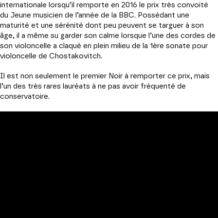
internationale lorsqu’il remporte en 2016 le prix très convoité
du Jeune musicien de l’année de la BBC. Possédant une
maturité et une sérénité dont peu peuvent se targuer à son
âge, il a même su garder son calme lorsque l’une des cordes de
son violoncelle a claqué en plein milieu de la 1ère sonate pour
violoncelle de Chostakovitch.
Il est non seulement le premier Noir à remporter ce prix, mais
l’un des très rares lauréats à ne pas avoir fréquenté de
conservatoire.