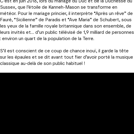
C’est en juin 2018, lors du mariage du Duc et de la Duchesse du
Sussex, que l’étoile de Kanneh-Mason se transforme en
météor. Pour le mariage princier, il interprète “Après un rêve” de
Fauré, “Sicilienne” de Paradis et “Ave Maria” de Schubert, sous
les yeux de la famille royale britannique dans son ensemble, de
leurs invités et… d’un public télévisé de 1,9 milliard de personnes
: environ un quart de la population de la Terre.
S’il est conscient de ce coup de chance inouï, il garde la tête
sur les épaules et se dit avant tout fier d’avoir porté la musique
classique au-delà de son public habituel !