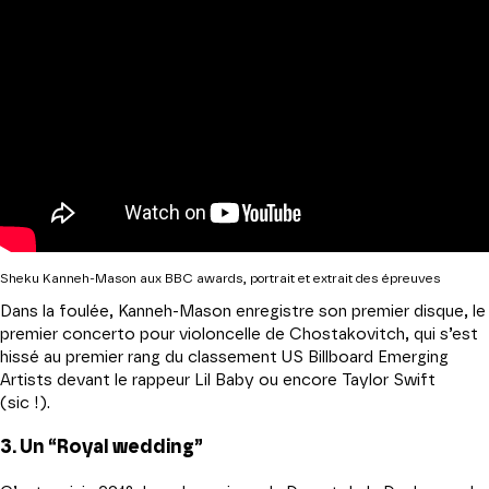
Sheku Kanneh-Mason aux BBC awards, portrait et extrait des épreuves
Dans la foulée, Kanneh-Mason enregistre son premier disque, le
premier concerto pour violoncelle de Chostakovitch, qui s’est
hissé au premier rang du classement US Billboard Emerging
Artists devant le rappeur Lil Baby ou encore Taylor Swift
(sic !).
3. Un “Royal wedding”