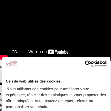
Sheku Kanneh-Mason au mariage du prince Harry et Meghan Markle
Ce site web utilise des cookies.
4. Rostropovitch avec une pincée de Bob Marley
Nous utilisons des cookies pour améliorer votre
Car, au-delà du son profond et soyeux de son Amati de 1610,
expérience, réaliser des statistiques et vous proposer des
c’est finalement ses incursions dans la musique pop qui font le
offres adaptées. Vous pouvez accepter, refuser ou
plus parler de cet interprète millenial qui voue une admiration
personnaliser vos choix.
égale à Jacqueline du Pré, Mstislav Rostropovitch et… Bob