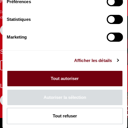
Restez informés
Préférences
Inscrivez-vous à la newsletter pour recevoir les informations
du Théâtre.
Statistiques
S'INSCRIRE
Marketing
Suivez-nous
Afficher les détails
Facebook
Instagram
Tik
Youtube
Linkedin
Tok
Tout autoriser
La Brochure
Autoriser la sélection
CONSULTER
Tout refuser
Espace Pro