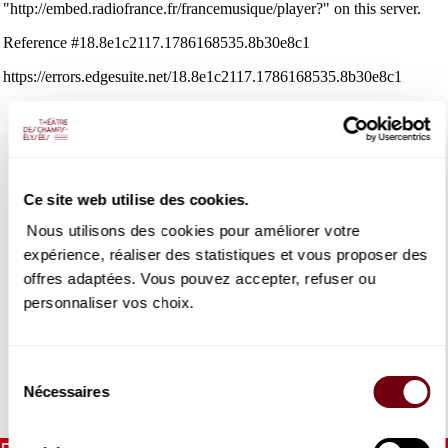
Ce site web utilise des cookies.
BENJAMIN GROSVENOR
un jeu intense et sincère
Nous utilisons des cookies pour améliorer votre
expérience, réaliser des statistiques et vous proposer des
Pour le pianiste Benjamin Grosvenor, «on peut toujours être
offres adaptées. Vous pouvez accepter, refuser ou
meilleur, c’est ce qui fait avancer. Mais quand le public a
personnaliser vos choix.
apprécié, c’est la plus belle des récompenses car dans le
fond, transmettre des émotions, c’est la raison d’être de ce
métier».
Sélection
Nécessaires
du
DÉTAILS
consentement