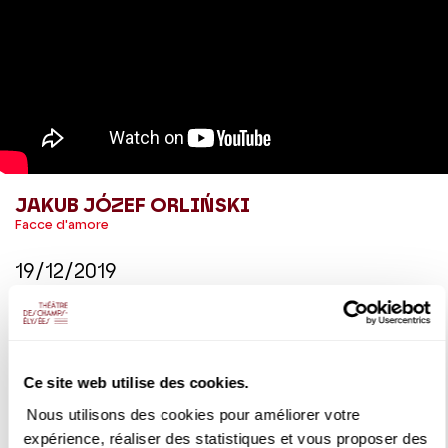
JAKUB JÓZEF ORLIŃSKI
Facce d'amore
19/12/2019
Air "Infelice mia costanza" (
La Costanza non gradita
,
Bononcini) interprété par Jakub Józef Orliński avec Il Pomo
d'Oro sous la direction de Maxim Emelyanychev (Warner
Classics)
Ce site web utilise des cookies.
Nous utilisons des cookies pour améliorer votre
DÉTAILS
expérience, réaliser des statistiques et vous proposer des