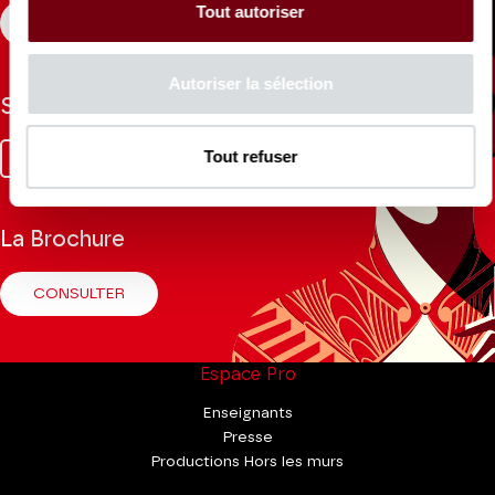
Tout autoriser
S'INSCRIRE
Autoriser la sélection
Suivez-nous
Facebook
Instagram
Tik
Youtube
Linkedin
Tout refuser
Tok
La Brochure
CONSULTER
Espace Pro
Enseignants
Presse
Productions Hors les murs