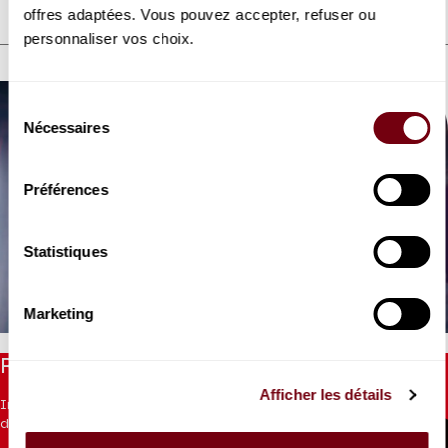
offres adaptées. Vous pouvez accepter, refuser ou
personnaliser vos choix.
DÉCOUVREZ AUSSI
Sélection
Nécessaires
du
consentement
Préférences
VIDEO
Statistiques
EXTRAIT
Jakub Józef Orliński
Hasse
Marketing
Restez informés
Afficher les détails
Inscrivez-vous à la newsletter pour recevoir les informations
du Théâtre.