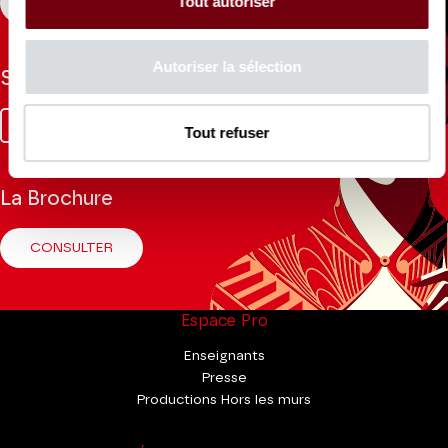
Tout autoriser
S'INSCRIRE
Autoriser la sélection
Suivez-nous
Facebook
Instagram
Tik
Youtube
Linkedin
Tout refuser
Tok
La Brochure
CONSULTER
Espace Pro
Enseignants
Presse
Productions Hors les murs