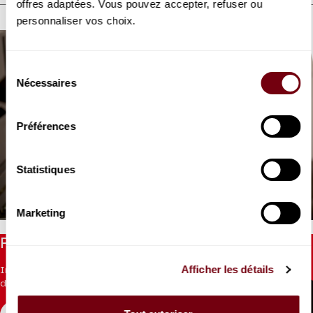
offres adaptées. Vous pouvez accepter, refuser ou
DÉCOUVREZ AUSSI
personnaliser vos choix.
Sélection
Nécessaires
du
consentement
Préférences
VIDEO
CONCERT | INTERVIEW
Statistiques
Nelson Goerner
Interview au piano
Marketing
Restez informés
Afficher les détails
Inscrivez-vous à la newsletter pour recevoir les informations
du Théâtre.