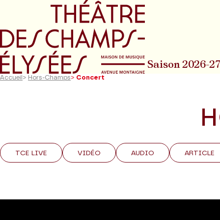
Aller au menu principal
Aller au conte
Saison 2026-2
Accueil
>
Hors-Champs
>
Concert
H
TCE LIVE
VIDÉO
AUDIO
ARTICLE