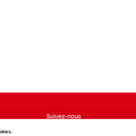
Suivez-nous
wsletter pour
Suivez-nous sur les réseaux sociaux et
okies.
ns du Théâtre.
soyez informés en temps réel.