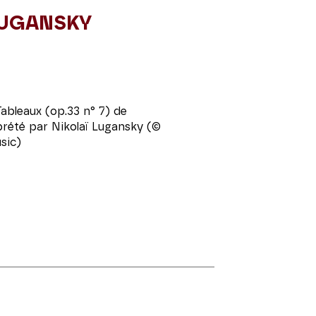
LUGANSKY
Tableaux (op.33 n° 7) de
rété par Nikolaï Lugansky (©
sic)