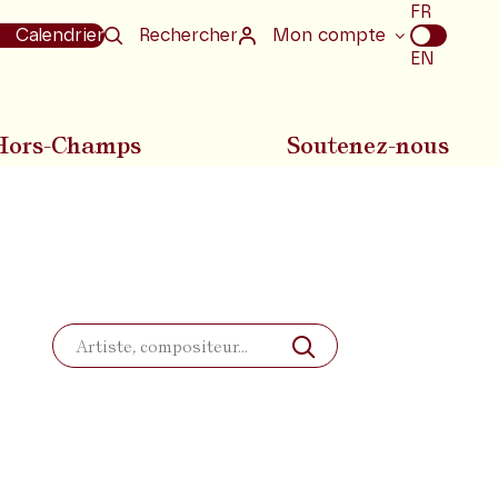
Choix
FR
de
Calendrier
Rechercher
Mon compte
la
EN
langue
Hors-Champs
Soutenez-nous
Rechercher