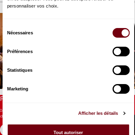
DÉCOUVREZ AUSSI
personnaliser vos choix.
Sélection
Nécessaires
du
consentement
Préférences
VIDEO
INTERVIEW
Raphaël Sévère
Statistiques
Mozart
Marketing
Restez informés
Inscrivez-vous à la newsletter pour recevoir les informations
Afficher les détails
du Théâtre.
S'INSCRIRE
Tout autoriser