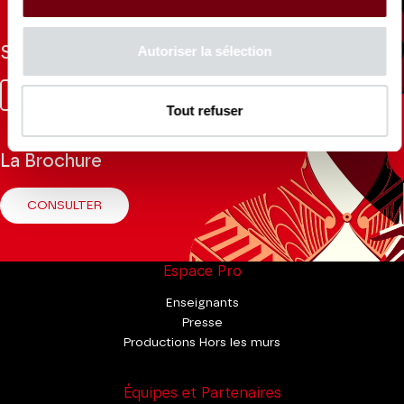
Autoriser la sélection
Suivez-nous
Facebook
Instagram
Tik
Youtube
Linkedin
Tout refuser
Tok
La Brochure
CONSULTER
Espace Pro
Enseignants
Presse
Productions Hors les murs
Équipes et Partenaires