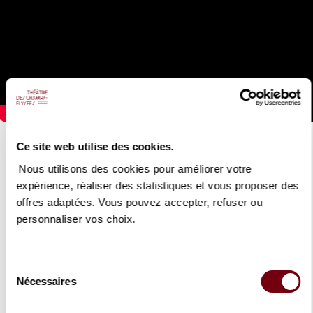
BALLET THÉÂTRE STANISLAVSKY DE
Ce site web utilise des cookies.
MOSCOU
Nous utilisons des cookies pour améliorer votre
Tyll
expérience, réaliser des statistiques et vous proposer des
offres adaptées. Vous pouvez accepter, refuser ou
16/04/2020
au
18/04/2020
personnaliser vos choix.
Extraits de
Tyll
interprétés par le Ballet du Théâtre
Stanislavsky de Moscou (direction Laurent Hilaire).
Sélection
Nécessaires
du
DÉTAILS
consentement