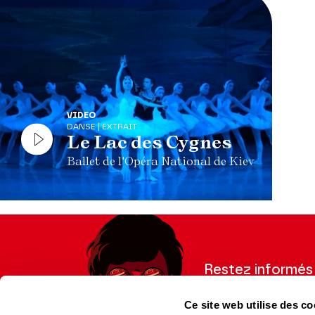
VIDEO
DANSE | EXTRAIT
Le Lac des Cygnes
Ballet de l'Opéra National de Kiev
Restez informés
Inscrivez-vous à la ne
Ce site web utilise des co
recevoir les informatio