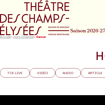
Aller au menu principal
Aller au conte
Saison 2026-2
Accueil
>
Hors-Champs
>
Danse
H
TCE LIVE
VIDÉO
AUDIO
ARTICLE