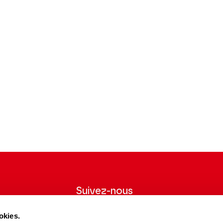
Suivez-nous
wsletter pour
Suivez-nous sur les réseaux sociaux et
okies.
ns du Théâtre.
soyez informés en temps réel.