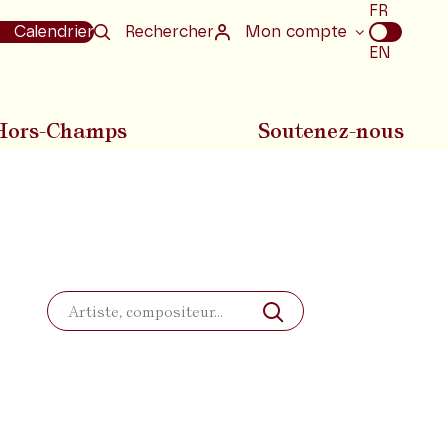
Choix
FR
de
Calendrier
Rechercher
Mon compte
la
EN
langue
Hors-Champs
Soutenez-nous
Rechercher