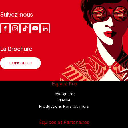
Suivez-nous
Facebook
Instagram
Tik
Youtube
Linkedin
Tok
La Brochure
CONSULTER
Espace Pro
Enseignants
Presse
Productions Hors les murs
Équipes et Partenaires