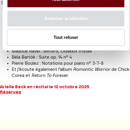
Il s’agit plutôt de la playlist que j’aime écouter en ce moment :
Maurice Ravel :
Frontispice
pour deux pianos
Autoriser la sélection
er
Paul Hindemith : Sonate pour hautbois et piano, 1
mouvement
Gabriel Fauré : Barcarolle nº 10
Tout refuser
e
Henri Dutilleux : 3
Figure de résonances pour deux
pianos
Maurice Ravel :
Miroirs, Oiseaux tristes
Béla Bartók : Suite op. 14 nº 4
Pierre Boulez : Notations pour piano nº 3-7-8
Et j’écoute également l’album
Romantic Warrior
de Chick
Corea et
Return To Forever
.
Arielle Beck en récital le 12 octobre 2025
Réservez