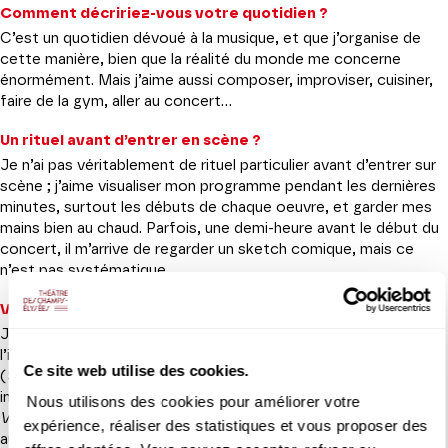
Comment décririez-vous votre quotidien ?
C’est un quotidien dévoué à la musique, et que j’organise de
cette manière, bien que la réalité du monde me concerne
énormément. Mais j’aime aussi composer, improviser, cuisiner,
faire de la gym, aller au concert…
Un rituel avant d’entrer en scène ?
Je n’ai pas véritablement de rituel particulier avant d’entrer sur
scène ; j’aime visualiser mon programme pendant les dernières
minutes, surtout les débuts de chaque oeuvre, et garder mes
mains bien au chaud. Parfois, une demi-heure avant le début du
concert, il m’arrive de regarder un sketch comique, mais ce
n’est pas systématique.
Votre répertoire de prédilection ?
J’aime toutes sortes de répertoire, même si je joue pour
l’instant beaucoup d’œuvres classiques et romantiques
Ce site web utilise des cookies.
(Schumann, en particulier, qui occupe une place très
importante dans mon cœur). Dans mes projets, il y a les
Nous utilisons des cookies pour améliorer votre
Visions fugitives
et le Premier Concerto de Prokofiev, mais
expérience, réaliser des statistiques et vous proposer des
aussi
Iberia
d’Albeniz, par exemple.