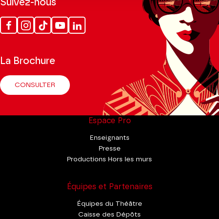
Suivez-nous
Facebook
Instagram
Tik
Youtube
Linkedin
Tok
La Brochure
CONSULTER
Espace Pro
Enseignants
Presse
Productions Hors les murs
Équipes et Partenaires
Équipes du Théâtre
Caisse des Dépôts