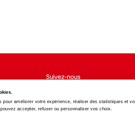
Suivez-nous
wsletter pour
Suivez-nous sur les réseaux sociaux et
okies.
ns du Théâtre.
soyez informés en temps réel.
 pour améliorer votre expérience, réaliser des statistiques et v
Facebook
Instagram
Tik
Youtube
Linkedin
 pouvez accepter, refuser ou personnaliser vos choix.
S'INSCRIRE
Tok