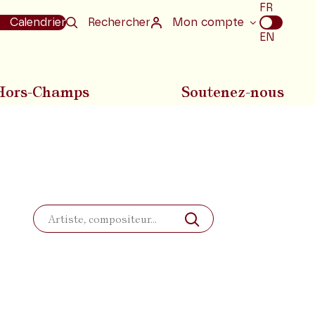
Choix
FR
de
Calendrier
Rechercher
Mon compte
la
EN
langue
Hors-Champs
Soutenez-nous
Rechercher