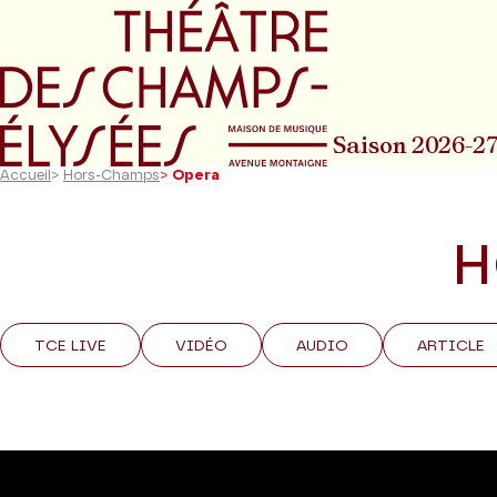
Aller au menu principal
Aller au conte
Saison 2026-2
Accueil
>
Hors-Champs
>
Opera
H
TCE LIVE
VIDÉO
AUDIO
ARTICLE