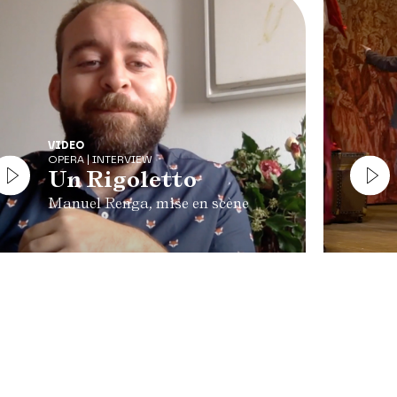
VIDEO
OPERA | INTERVIEW
Un Rigoletto
Manuel Renga, mise en scène