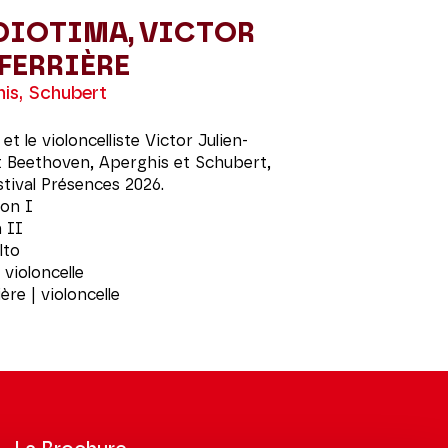
DIOTIMA, VICTOR
FERRIÈRE
is, Schubert
t le violoncelliste Victor Julien-
t Beethoven, Aperghis et Schubert,
stival Présences 2026.
lon I
n II
lto
violoncelle
ère | violoncelle