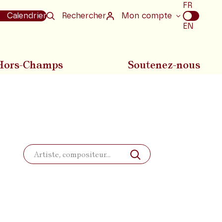
Choix
FR
de
Calendrier
Rechercher
Mon compte
la
EN
langue
Hors-Champs
Soutenez-nous
Rechercher