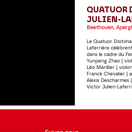
QUATUOR 
JULIEN-LA
Beethoven, Apergh
Le Quatuor Diotima e
Laferrière célèbren
dans le cadre du Fe
Yunpeng Zhao | vio
Léo Marillier | violo
Franck Chevalier | a
Alexis Descharmes | 
Victor Julien-Laferri