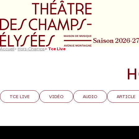
Aller au menu principal
Aller au conte
Saison 2026-2
Accueil
>
Hors-Champs
>
Tce Live
H
TCE LIVE
VIDÉO
AUDIO
ARTICLE