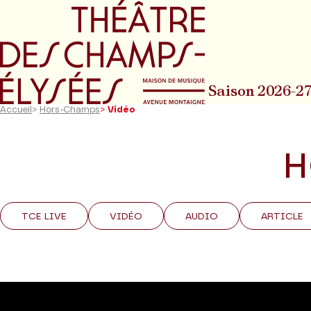
Aller au menu principal
Aller au conte
Saison 2026-2
Accueil
>
Hors-Champs
>
Vidéo
H
TCE LIVE
VIDÉO
AUDIO
ARTICLE