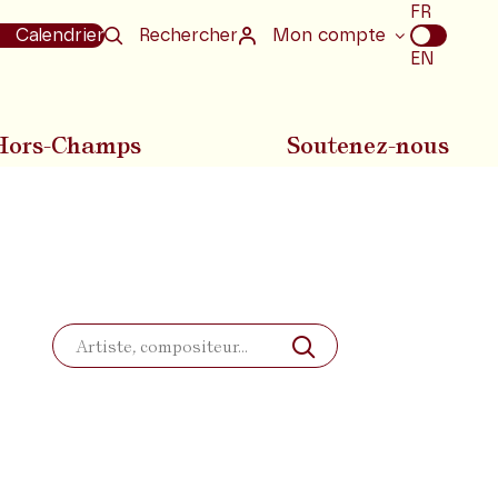
Choix
FR
de
Calendrier
Rechercher
Mon compte
la
EN
langue
Hors-Champs
Soutenez-nous
Rechercher