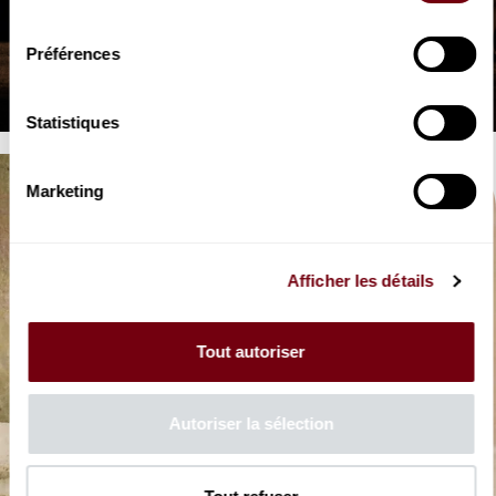
consentement
VIDEO
DANSE | EXTRAIT
Préférences
Le Sacre du printemps
Pina Pausch / Igor Stravinsky
Statistiques
Marketing
Afficher les détails
Tout autoriser
Autoriser la sélection
AUDIO
DANSE | FRANCE MUSIQUE
Germaine Acogny