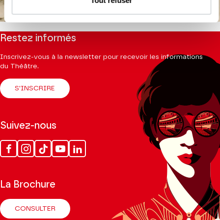
Tout refuser
Danser l’enracinement et l’ouverture
Restez informés
Inscrivez-vous à la newsletter pour recevoir les informations
du Théâtre.
S'INSCRIRE
Suivez-nous
Facebook
Instagram
Tik
Youtube
Linkedin
Tok
La Brochure
CONSULTER