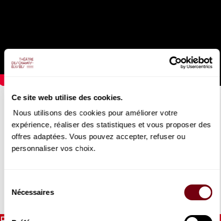
Ce site web utilise des cookies.
LE LAC DES CYGNES
Ballet Preljocaj
Nous utilisons des cookies pour améliorer votre
expérience, réaliser des statistiques et vous proposer des
21/12/2025
au
04/01/2026
offres adaptées. Vous pouvez accepter, refuser ou
personnaliser vos choix.
Le chorégraphe Angelin Preljocaj revisite le « classique »
Lac
des cygnes.
Sélection
Nécessaires
du
DÉTAILS
consentement