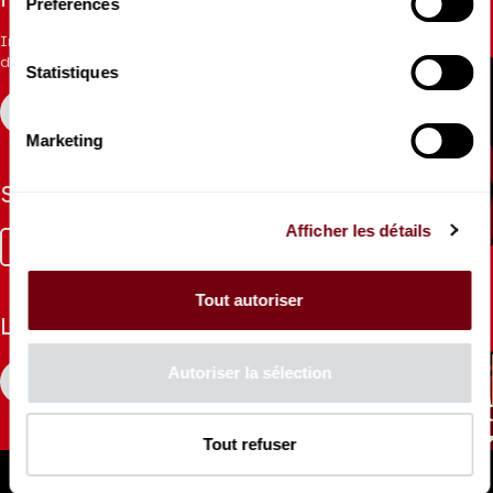
Restez informés
Préférences
Inscrivez-vous à la newsletter pour recevoir les informations
du Théâtre.
Statistiques
S'INSCRIRE
Marketing
Suivez-nous
Afficher les détails
Facebook
Instagram
Tik
Youtube
Linkedin
Tok
Tout autoriser
La Brochure
Autoriser la sélection
CONSULTER
Tout refuser
Espace Pro