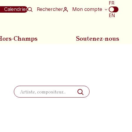
Choix
FR
de
Calendrier
Rechercher
Mon compte
la
EN
langue
Hors-Champs
Soutenez-nous
Rechercher