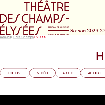
Aller au menu principal
Aller au conte
Saison 2026-2
Accueil
>
Hors-Champs
>
Vidéo
H
TCE LIVE
VIDÉO
AUDIO
ARTICLE