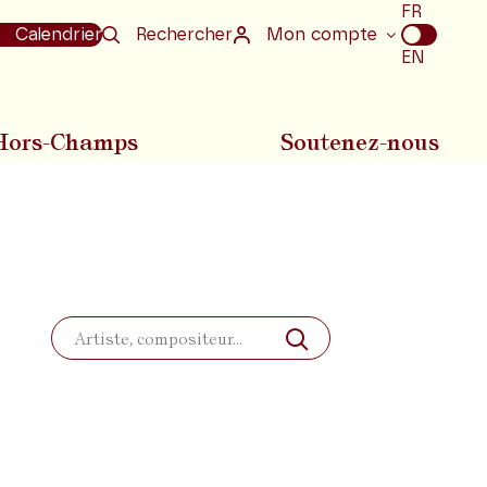
Choix
FR
de
Calendrier
Rechercher
Mon compte
la
EN
langue
Hors-Champs
Soutenez-nous
Rechercher