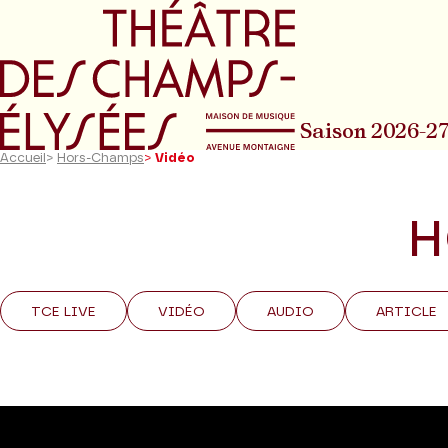
Aller au menu principal
Aller au conte
Saison 2026-2
Accueil
>
Hors-Champs
>
Vidéo
H
TCE LIVE
VIDÉO
AUDIO
ARTICLE