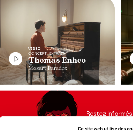
VIDEO
CONCERT | EXTRAIT
Thomas Enhco
Mozart Paradox
Restez informés
Inscrivez-vous à la ne
Ce site web utilise des co
recevoir les informatio