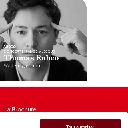
AUDIO
CONCERT | FRANCE MUSIQUE
Thomas Enhco
Wolfgang et moi
La Brochure
Consultez la Brochure 2026-27
Tout autoriser