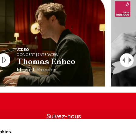
VIDEO
CONCERT | INTERVIEW
Thomas Enhco
Mozart Paradox
Suivez-nous
wsletter pour
Suivez-nous sur les réseaux sociaux et
okies.
ns du Théâtre.
soyez informés en temps réel.