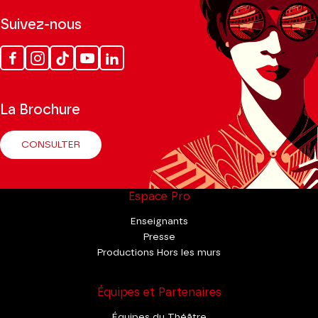
Suivez-nous
Facebook
Instagram
Tik
Youtube
Linkedin
Tok
La Brochure
CONSULTER
Espace Pro
Enseignants
Presse
Productions Hors les murs
Équipes et Partenaires
Équipes du Théâtre