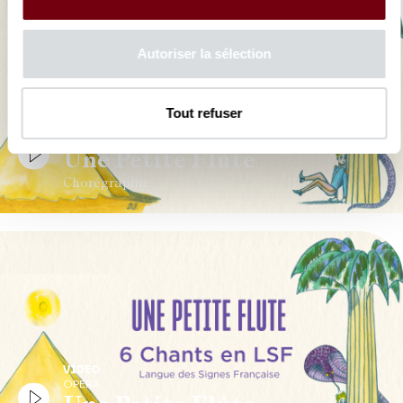
Autoriser la sélection
Tout refuser
VIDEO
OPERA
Une Petite Flûte
Chorégraphie
VIDEO
OPERA