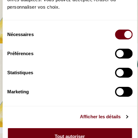
personnaliser vos choix.
VIDEO
OPERA
Une Petite Flûte
Sélection
Signes LSF
Nécessaires
du
consentement
Préférences
Statistiques
Marketing
VIDEO
OPERA
Une Petite Flûte
Percussions corporelles
Afficher les détails
Tout autoriser