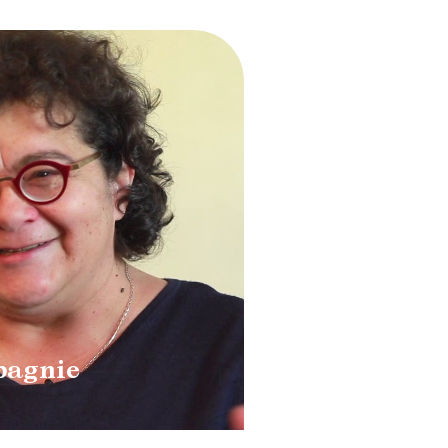
ment la slide du carousel des vignettes qui suit.
Diapositive suivante
VIDEO
CONCERT | INTE
pagnie
Piccolo,