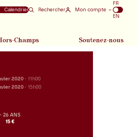
Choix
FR
de
Calendrier
Rechercher
Mon compte
la
EN
langue
Hors-Champs
Soutenez-nous
nvier 2020
- 11h00
nvier 2020
- 15h00
- 26 ANS
15 €