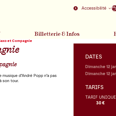
nu
Aller au pied de la page
Accessibilité
7
Billetterie & Infos
 Saxo et Compagnie
agnie
DATES
mpagnie
Dimanche 12
ja
Dimanche 12
ja
ne musique d’André Popp n’a pas
à son tour.
TARIFS
TARIF UNIQUE
30 €