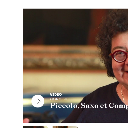
Modifier la slide de ce carousel modifiera égale
Diapositive précédente
VIDEO
CONCERT
Piccolo, Saxo et Com