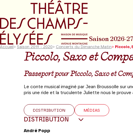
Aller au menu principal
Aller au conte
Saison 2026-2
Accueil
>
Saison 2019 - 2020
>
Concerts du Dimanche Matin
>
Piccolo,
Piccolo, Saxo et Comp
Passeport pour Piccolo, Saxo et Co
Le conte musical imaginé par Jean Broussolle sur u
pris une ride et la truculente Juliette nous le prouve 
DISTRIBUTION
MÉDIAS
DISTRIBUTION
André Popp