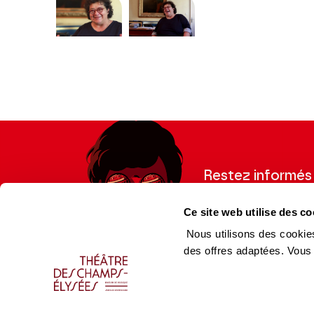
Modifier la slide de ce carousel modifiera égale
Restez informés
Inscrivez-vous à la ne
Ce site web utilise des co
recevoir les informatio
Nous utilisons des cookies
des offres adaptées. Vous
Espace Pro
Équip