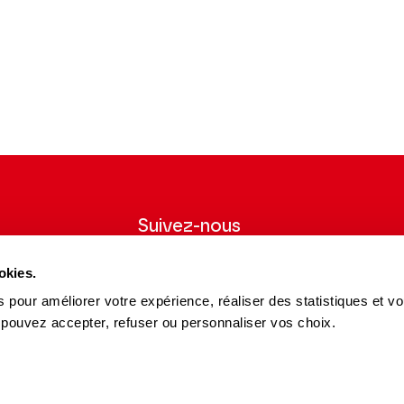
ment la slide du carousel principal des vidéos précédent.
Suivez-nous
wsletter pour
Suivez-nous sur les réseaux sociaux et
okies.
ns du Théâtre.
soyez informés en temps réel.
 pour améliorer votre expérience, réaliser des statistiques et v
Facebook
Instagram
Tik
Youtube
Linkedin
S'INSCRIRE
 pouvez accepter, refuser ou personnaliser vos choix.
Tok
es et Partenaires