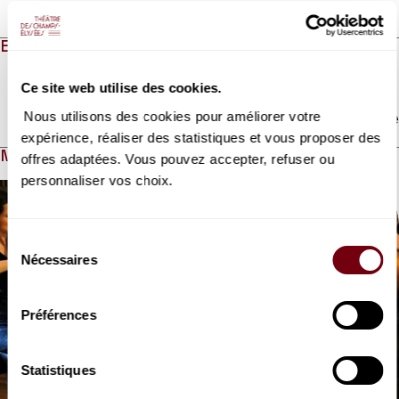
EN QUELQUES MOTS
Ce site web utilise des cookies.
Nous utilisons des cookies pour améliorer votre
Lire la suite
expérience, réaliser des statistiques et vous proposer des
MÉDIAS HORS-CHAMPS
offres adaptées. Vous pouvez accepter, refuser ou
personnaliser vos choix.
Modifier la slide de ce carousel modifiera également la sli
Sélection
Nécessaires
du
consentement
Préférences
Diapositive précédente
D
Statistiques
VIDEO
CONCERT | EXTRAIT