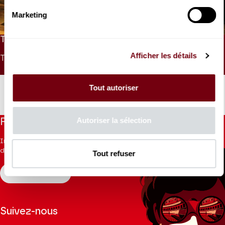
Quatuor Belcea
Marketing
Beethoven
TARIFS
Afficher les détails
TARIF UNIQUE
- 26 ANS
- 9 ANS
30 €
15 €
0 €
Tout autoriser
Autoriser la sélection
Restez informés
Inscrivez-vous à la newsletter pour recevoir les informations
du Théâtre.
Tout refuser
S'INSCRIRE
Suivez-nous