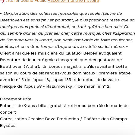
Atelier Jeune Public
Raconte-moi une histoire
«
L’exploration des richesses musicales que recèle l’œuvre de
Beethoven est sans fin ; et pourtant, le plus fascinant reste que sa
musique nous parle si directement, en tant qu’êtres humains. Ce
qui semble animer au premier chef cette musique, c’est l’aspiration
de l’homme vers la liberté, son désir insatiable de faire reculer ses
limites, et en même temps d’apprendre la vérité sur lui-même.
»
C’est ainsi que les musiciens du Quatuor Belcea évoquaient
l’aventure de leur intégrale discographique des quatuors de
Beethoven (Alpha). Un corpus magistral qu’ils revisitent cette
saison au cours de six rendez-vous dominicaux : première étape
avec le n° 3 de l’opus 18, l’opus 135 et le début de la vaste
fresque de l’opus 59 « Razumovsky », ce matin le n° 2.
Placement libre
Enfant - de 9 ans : billet gratuit à retirer au contrôle le matin du
concert
Coréalisation Jeanine Roze Production / Théâtre des Champs-
Elysées