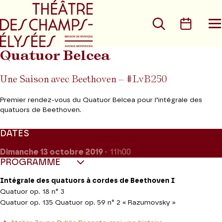
Aller au menu principal
Aller au conte
Rechercher
Calen
O
le
m
Quatuor Belcea
Une Saison avec Beethoven – #LvB250
Premier rendez-vous du Quatuor Belcea pour l’intégrale des
quatuors de Beethoven.
DATES
Dimanche 13
octobre 2019
- 11h00
PROGRAMME
Intégrale des quatuors à cordes de Beethoven I
Quatuor op. 18 n° 3
Quatuor op. 135 Quatuor op. 59 n° 2 « Razumovsky »