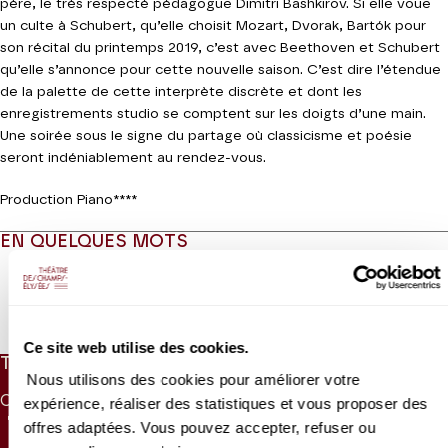
père, le très respecté pédagogue Dimitri Bashkirov. Si elle voue
un culte à Schubert, qu’elle choisit Mozart, Dvorak, Bartók pour
son récital du printemps 2019, c’est avec Beethoven et Schubert
qu’elle s’annonce pour cette nouvelle saison. C’est dire l’étendue
de la palette de cette interprète discrète et dont les
enregistrements studio se comptent sur les doigts d’une main.
Une soirée sous le signe du partage où classicisme et poésie
seront indéniablement au rendez-vous.
Production Piano****
EN QUELQUES MOTS
Lire la suite
Ce site web utilise des cookies.
TARIFS
Nous utilisons des cookies pour améliorer votre
CAT. 1
CAT. 2
CAT. 3
CAT. 4
CAT. 5
CAT. 6
expérience, réaliser des statistiques et vous proposer des
75 €
55 €
40 €
28 €
10 €
5 €
offres adaptées. Vous pouvez accepter, refuser ou