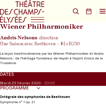
Aller au menu principal
Aller au conte
Rechercher
Calen
O
le
m
Wiener Philharmoniker
Andris Nelsons
direction
Une Saison avec Beethoven – #LvB250
La leçon beethovénienne par les Wiener Philharmoniker et Andris
Nelsons : de l’héritage fondateur de Haydn à l’esprit
Eroica
de la
Troisième.
DATES
Mardi 25
février 2020
- 20h00
PROGRAMME
Intégrale des symphonies de Beethoven
Symphonie n° 1 op. 21