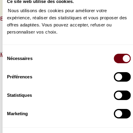
Ce site web utilise des cookies.
PROGRAMME DE SALLE
Nous utilisons des cookies pour améliorer votre
expérience, réaliser des statistiques et vous proposer des
EN QUELQUES MOTS
offres adaptées. Vous pouvez accepter, refuser ou
personnaliser vos choix.
Lire la suite
Sélection
MÉDIAS HORS-CHAMPS
Nécessaires
du
Modifier la slide de ce carousel modifiera également la sli
consentement
Préférences
Statistiques
Marketing
VIDEO
OPERA | INTERVIEW