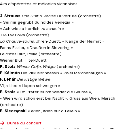
Airs d’opérettes et mélodies viennoises
J. Strauss
Une Nuit à Venise
Ouverture (orchestre)
« Sei mir gegrüßt du holdes Venezia »
« Ach wie so herrlich zu schau’n »
Tik-Tak Polka (orchestre)
La Chauve-souris,
Uhren-Duett, « Klänge der Heimat »
Fanny Elssler, « Draußen in Sievering »
Leichtes Blut, Polka (orchestre)
Wiener Blut, Titel-Duett
R. Stolz
Wiener Cafe, Walzer
(orchestre)
E. Kálmán
Die Zirkusprinzessin « Zwei Märchenaugen »
F. Lehár
Die lustige Witwe
Vilja-Lied « Lippen schweigen »
R. Stolz
« Im Prater blüh’n wieder die Bäume »,
« Wien wird schön erst bei Nacht », Gruss aus Wien, Marsch
(orchestre)
R. Sieczynski
« Wien, Wien nur du allein »
Durée du concert