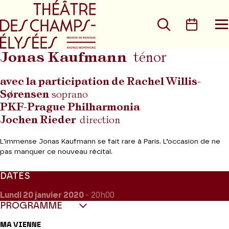
Aller au menu principal
Aller au conte
Rechercher
Calen
O
le
m
Jonas Kaufmann
ténor
avec la participation de Rachel Willis-
Sørensen
soprano
PKF-Prague Philharmonia
Jochen Rieder
direction
L'immense Jonas Kaufmann se fait rare à Paris. L’occasion de ne
pas manquer ce nouveau récital.
DATES
Lundi 20
janvier 2020
- 20h00
PROGRAMME
MA VIENNE