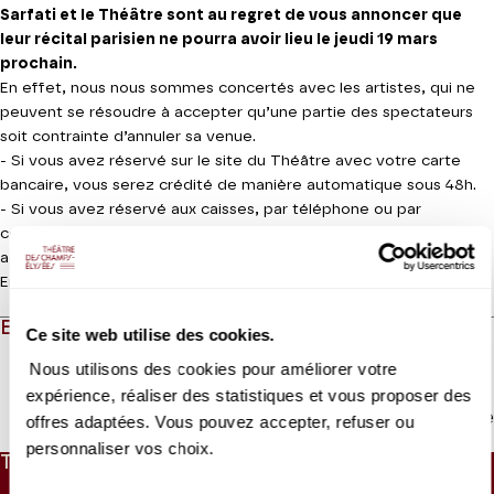
Sarfati et le Théâtre sont au regret de vous annoncer que
leur récital parisien ne pourra avoir lieu le jeudi 19 mars
prochain.
En effet, nous nous sommes concertés avec les artistes, qui ne
peuvent se résoudre à accepter qu’une partie des spectateurs
soit contrainte d’annuler sa venue.
- Si vous avez réservé sur le site du Théâtre avec votre carte
bancaire, vous serez crédité de manière automatique sous 48h.
- Si vous avez réservé aux caisses, par téléphone ou par
correspondance, un chèque de remboursement vous sera
adressé dans les meilleurs délais.
En vous remerciant de votre compréhension.
EN QUELQUES MOTS
Ce site web utilise des cookies.
Nous utilisons des cookies pour améliorer votre
expérience, réaliser des statistiques et vous proposer des
Lire la suite
offres adaptées. Vous pouvez accepter, refuser ou
personnaliser vos choix.
TARIFS