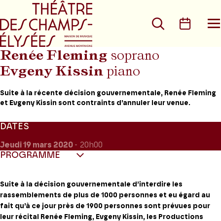
Aller au menu principal
Aller au conte
Rechercher
Calen
O
le
m
Renée Fleming
soprano
Evgeny Kissin
piano
Suite à la récente décision gouvernementale, Renée Fleming
et Evgeny Kissin sont contraints d’annuler leur venue.
DATES
Jeudi 19
mars 2020
- 20h00
PROGRAMME
Suite à la décision gouvernementale d’interdire les
rassemblements de plus de 1000 personnes et eu égard au
fait qu’à ce jour près de 1900 personnes sont prévues pour
leur récital Renée Fleming, Evgeny Kissin, les Productions