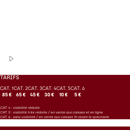
et exécutée au XVIIIe siècle contribua pour beaucoup à la gloire
posthume de son auteur. Avec ses arias et ses duos, toute d’une
expressivité bouleversante, l’œuvre est construite dans la plus
pure manière de la cantate italienne. La jeunesse et le talent de
deux étoiles montantes du chant, Adèle Charvet et Jodie
Devos devrait sublimer cette page mythique.
PRODUCTION Les Grandes Voix
VIDEO
CONCERT | INTERVIEW
Jodie Devos
TARIFS
CAT. 1
CAT. 2
CAT. 3
CAT. 4
CAT. 5
CAT. 6
85 €
65 €
45 €
30 €
10 €
5 €
CAT. 4 : visibilité réduite
CAT. 5 : visibilité très réduite / en vente aux caisses et en ligne
CAT. 6 : sans visibilité / en vente aux caisses 1h avant le spectacle