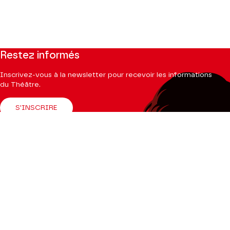
Restez informés
Inscrivez-vous à la newsletter pour recevoir les informations
du Théâtre.
S'INSCRIRE
Suivez-nous
Facebook
Instagram
Tik
Youtube
Linkedin
Tok
La Brochure