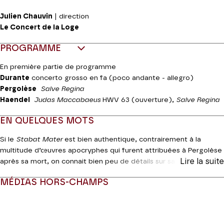
Julien Chauvin
| direction
Le Concert de la Loge
PROGRAMME
En première partie de programme
Durante
concerto grosso en fa (poco andante - allegro)
Pergolèse
Salve Regina
Haendel
Judas Maccabaeus
HWV 63 (ouverture),
Salve Regina
EN QUELQUES MOTS
Si le
Stabat Mater
est bien authentique, contrairement à la
multitude d’œuvres apocryphes qui furent attribuées à Pergolèse
Lire la suite
après sa mort, on connait bien peu de détails sur sa genèse.
Cette page poignante d’un musicien disparu tragiquement à
MÉDIAS HORS-CHAMPS
vingt-six ans donna lieu à une légende comparable à celle du
Requiem de Mozart. La tradition voudrait que le compositeur l’ait
Modifier la slide de ce carousel modifiera également la sli
achevée sur son lit de mort. La réalité semble être moins «
romanesque ». La célébrité de cette page, abondamment éditée