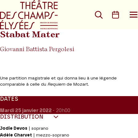
Aller au menu principal
Aller au conte
Rechercher
Calen
O
le
m
Stabat Mater
Giovanni Battista Pergolesi
Une partition magistrale et qui donna lieu à une légende
comparable à celle du
Requiem
de Mozart.
DATES
Mardi 25
janvier 2022
- 20h00
DISTRIBUTION
Jodie Devos
| soprano
Adèle Charvet
| mezzo-soprano