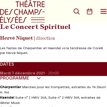
Aller au menu principal
Aller au conte
Rechercher
Calen
O
le
m
Le Concert Spirituel
Hervé Niquet
| direction
Les fastes de Charpentier et Haendel
vs
la tendresse de Corelli
par Hervé Niquet.
DATES
Mardi 7
décembre 2021
- 20h00
PROGRAMME
Charpentier
Marches pour les trompettes, extraites du
Te Deum
H. 146
Haendel
Suite n° I HWV 348, Suite n° 2 HWV 349, extraites de
Water Music