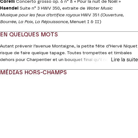
Corelli
Concerto grosso op. 6 n° 8 « Pour la nuit de Noël »
Haendel
Suite n° 3 HWV 350, extraite de
Water Music
Musique pour les feux d’artifice royaux
HWV 351
(Ouverture,
Bourrée, La Paix, La Réjouissance,
Menuet I & II)
EN QUELQUES MOTS
Autant prévenir l’avenue Montaigne, la petite fête d’Hervé Niquet
risque de faire quelque tapage. Toutes trompettes et timbales
Lire la suite
dehors pour Charpentier et un bouquet final qu’il nous promet
royal, Le Concert Spirituel rendra aussi ses riches couleurs à la
MÉDIAS HORS-CHAMPS
Water Music
pensée par Haendel en vue d’une incroyable « river
party ». Imaginez le tableau : le 17 juillet 1717, une embarcation
Modifier la slide de ce carousel modifiera également la sli
d’une cinquantaine d’instrumentistes, dont un impressionnant
contingent de souffleurs, s’en donne à tue-tête sur la Tamise,
er
pour le plus grand bonheur des convives de George I
.
Changement d’ambiance à l’abord du
Concerto grosso
en sol
mineur de Corelli, huitième de la série de douze publiée à titre
posthume par le Français Étienne Roger à Amsterdam. Noël
approche…