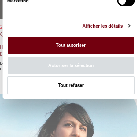
Marketing
Afficher les détails
29/06/2022 - 20h00
Orchestre de chambre de Paris
Tout autoriser
H. Niquet, V. Gens, H. Guilmette, J. Dran, T. Christoyannis,
E. Ceysson, X. Phillips, C. Tiberghien
Les mélodies françaises du bonheur remises à l’honneur par le
Autoriser la sélection
Palazzetto Bru Zane et une fine équipe vocale.
Tout refuser