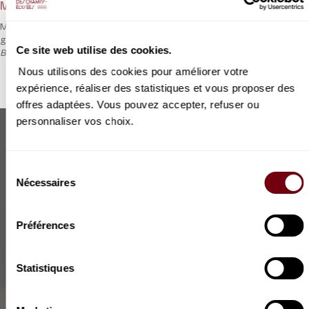
Marin Marais
Marin Marais est célèbre pour son catalogue pour la viole de
gambe mais il écrivit aussi pour l’opéra dont ce rare
Arianne et
Ce site web utilise des cookies.
Bachus
.
Nous utilisons des cookies pour améliorer votre
expérience, réaliser des statistiques et vous proposer des
offres adaptées. Vous pouvez accepter, refuser ou
personnaliser vos choix.
Sélection
Nécessaires
du
consentement
Préférences
Statistiques