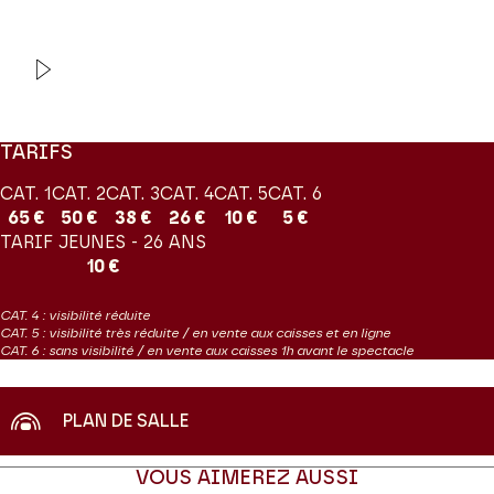
PRODUCTION Jeanine Roze Production
VIDEO
INTERVIEW
Le Concert Spirituel
Hervé Niquet
TARIFS
CAT. 1
CAT. 2
CAT. 3
CAT. 4
CAT. 5
CAT. 6
65 €
50 €
38 €
26 €
10 €
5 €
TARIF JEUNES - 26 ANS
10 €
CAT. 4 : visibilité réduite
CAT. 5 : visibilité très réduite / en vente aux caisses et en ligne
CAT. 6 : sans visibilité / en vente aux caisses 1h avant le spectacle
PLAN DE SALLE
VOUS AIMEREZ AUSSI