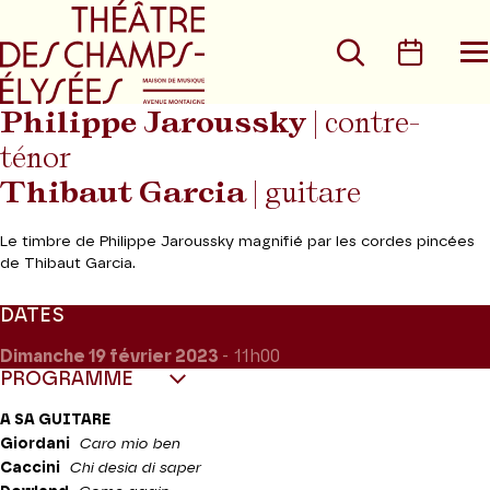
Aller au menu principal
Aller au conte
Rechercher
Calen
O
le
m
Philippe Jaroussky
| contre-
ténor
Thibaut Garcia
| guitare
Le timbre de Philippe Jaroussky magnifié par les cordes pincées
de Thibaut Garcia.
DATES
Dimanche 19
février 2023
- 11h00
PROGRAMME
A SA GUITARE
Giordani
Caro mio ben
Caccini
Chi desia di saper