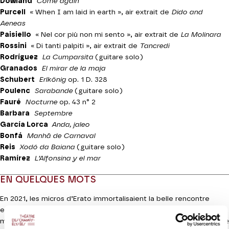
Dowland
Come again
Purcell
« When I am laid in earth »
, air extrait de
Dido and
Aeneas
Paisiello
« Nel cor più non mi sento », air extrait de
La Molinara
Rossini
« Di tanti palpiti », air extrait de
Tancredi
Rodríguez
La Cumparsita
(guitare solo)
Granados
El mirar de la maja
Schubert
Erlkönig
op. 1 D. 328
Poulenc
Sarabande
(guitare solo)
Fauré
Nocturne
op. 43 n° 2
Barbara
Septembre
García Lorca
Anda, jaleo
Bonfá
Manhã de Carnaval
Reis
Xodó da Baiana
(guitare solo)
Ramírez
L’Alfonsina y el mar
EN QUELQUES MOTS
En 2021, les micros d’Erato immortalisaient la belle rencontre
entre le prince des contre-ténors – Philippe Jaroussky, rare
Lire la suite
musicien classique dont la renommée dépasse le petit cercle des