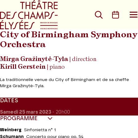
Aller au menu principal
Aller au conte
Rechercher
Calen
O
le
m
City of Birmingham Symphony
Orchestra
Mirga Gražinytė-Tyla
| direction
Kirill Gerstein
| piano
La traditionnelle venue du City of Birmingham et de sa cheffe
Mirga Gražinytė-Tyla.
DATES
Samedi 25
mars 2023
- 20h00
PROGRAMME
Weinberg
Sinfonietta n° 1
Schumann
Concerto pour piano op. 54