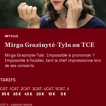
interprète. Douze ans plus tôt en 1841, un an après son mariage
avec Clara Wieck et la naissance de sa première fille et dans un
tout autre esprit, Schumann compose sa Première symphonie. Le
genre de la symphonique intimidait le jeune musicien, confronté
comme tant de ses contemporains à l’ombre gigantesque de
Beethoven. Si l’on considère souvent cette Première symphonie
comme une aurore orchestrale dans le corpus de Schumann, elle
ARTICLE
n’en dégage pas moins une certaine forme de plénitude et de
belle maîtrise.
Mirga Grazinytė-Tyla au TCE
Production Théâtre des Champs-Elysées
Mirga Grazinytė-Tyla : Impossible à prononcer ?
Impossible à l’oublier, tant la chef impressionne lors
de ses concerts.
TARIFS
CAT. 1
CAT. 2
CAT. 3
CAT. 4
CAT. 5
CAT. 6
85 €
65 €
45 €
30 €
10 €
5 €
CAT. 4 : visibilité réduite