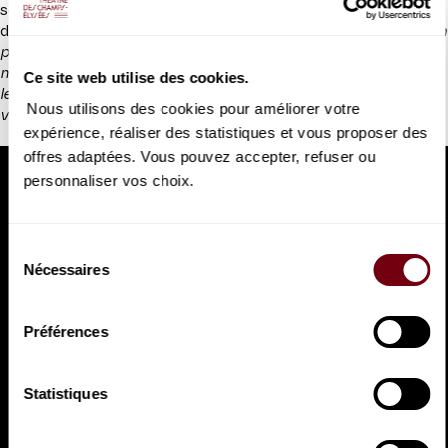
sont devenues sa marque de fabrique. Il est même arrivé que
des danseurs se joignent à la soirée… “
D’une certaine façon, on
pourrait réduire toute la musique, les plus grandes pages de la
musique classique, ces partitions magnifiques et complexes à
Ce site web utilise des cookies.
leurs deux origines: le chant et la danse, des pratiques qui
Nous utilisons des cookies pour améliorer votre
viennent des besoins les plus archaïques des êtres humains
“.
expérience, réaliser des statistiques et vous proposer des
offres adaptées. Vous pouvez accepter, refuser ou
personnaliser vos choix.
Sélection
Nécessaires
du
consentement
Préférences
Statistiques