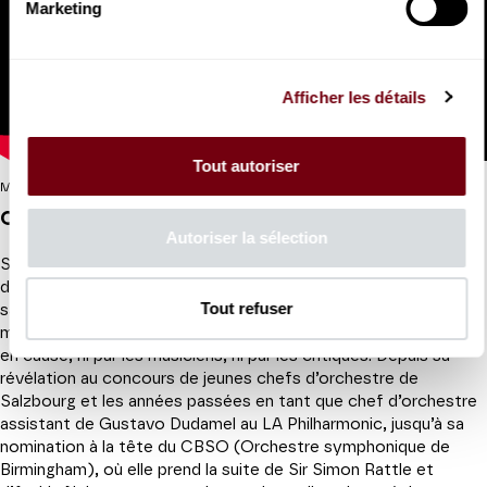
Marketing
Afficher les détails
Tout autoriser
Mirga Gražinytė-Tyla en répétition avec l’orchestre du Metropolitan Opera
Qu’a-t-elle fait jusqu’ici ?
Autoriser la sélection
S’il suffisait, pour percer dans le monde de la direction
d’orchestre, d’être une femme et d’avoir 35 ans, cela se
Tout refuser
saurait… Et, dans le cas de Mirga Gražinytė-Tyla, ce n’est
même pas un facteur ! Jamais sa compétence n’a été remise
en cause, ni par les musiciens, ni par les critiques. Depuis sa
révélation au concours de jeunes chefs d’orchestre de
Salzbourg et les années passées en tant que chef d’orchestre
assistant de Gustavo Dudamel au LA Philharmonic, jusqu’à sa
nomination à la tête du CBSO (Orchestre symphonique de
Birmingham), où elle prend la suite de Sir Simon Rattle et