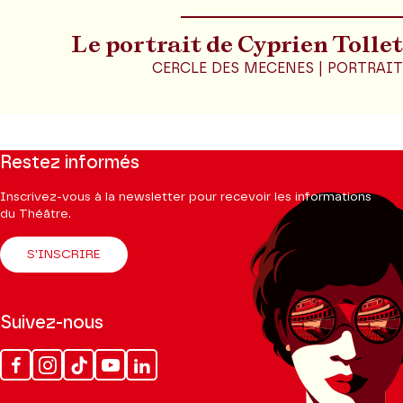
Le portrait de Cyprien Tollet
CERCLE DES MECENES | PORTRAIT
Restez informés
Inscrivez-vous à la newsletter pour recevoir les informations
du Théâtre.
S'INSCRIRE
Suivez-nous
Facebook
Instagram
Tik
Youtube
Linkedin
Tok