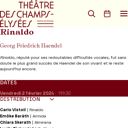
Aller au menu principal
Aller au conte
Rechercher
Calen
O
le
m
Rinaldo
Georg Friedrich Haendel
Rinaldo
, réputé pour ses redoutables difficultés vocales, fut sans
doute le plus grand succès de Haendel de son vivant et le reste
aujourd’hui encore.
DATES
Vendredi 2
février 2024
- 19h30
DISTRIBUTION
Carlo Vistoli
| Rinaldo
Emőke Baráth
| Armida
Chiara Skerath
| Almirena