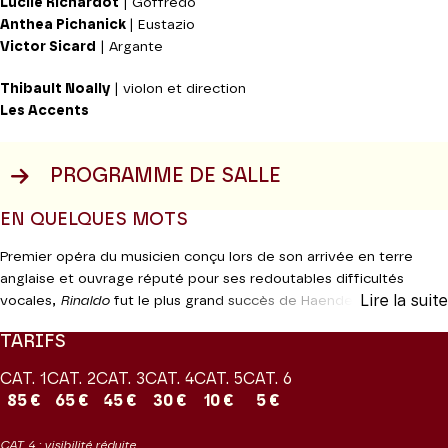
Lucile Richardot
| Goffredo
Anthea Pichanick
| Eustazio
Victor Sicard
| Argante
Thibault Noally
| violon et direction
Les Accents
PROGRAMME DE SALLE
EN QUELQUES MOTS
Premier opéra du musicien conçu lors de son arrivée en terre
anglaise et ouvrage réputé pour ses redoutables difficultés
Lire la suite
vocales,
Rinaldo
fut le plus grand succès de Haendel de son
vivant. Composé à partir d’un livret relatant l’histoire de Renaud
TARIFS
et de la magicienne Armide, il connut dès sa création un
engouement sans précédent. Ecrit en quatorze jours et réutilisant
CAT. 1
CAT. 2
CAT. 3
CAT. 4
CAT. 5
CAT. 6
– comme il en était alors de coutume – des airs d’ouvrages
85 €
65 €
45 €
30 €
10 €
5 €
antérieurs, il fut donné sur la scène du Queen’s Theatre, selon de
nombreux témoignages, dans une mise en scène extravagante et
CAT. 4 : visibilité réduite