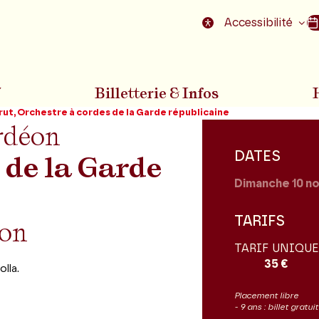
nu
Aller au pied de la page
Accessibilité
7
Billetterie & Infos
Brut, Orchestre à cordes de la Garde républicaine
rdéon
DATES
 de la Garde
Dimanche 10
n
TARIFS
ion
TARIF UNIQUE
35 €
lla.
Placement libre
- 9 ans : billet gratu