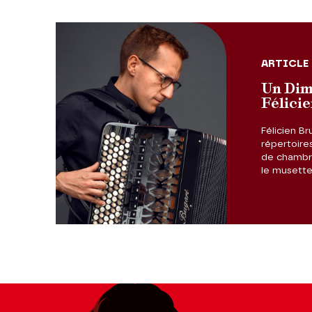
ARTICLE
Un Dim
Félicie
Félicien Br
répertoire
de chambr
le musett