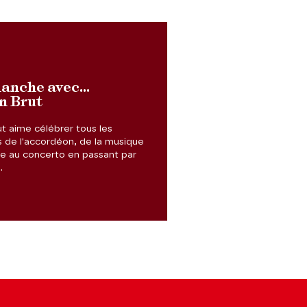
anche avec...
n Brut
ut aime célébrer tous les
s de l'accordéon, de la musique
e au concerto en passant par
e.