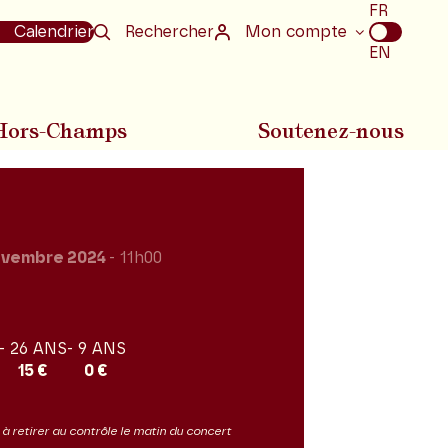
Choix
FR
de
Calendrier
Rechercher
Mon compte
la
EN
langue
Hors-Champs
Soutenez-nous
ovembre 2024
- 11h00
- 26 ANS
- 9 ANS
15 €
0 €
it à retirer au contrôle le matin du concert