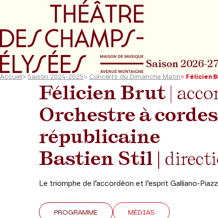
Aller au menu principal
Aller au conte
Saison 2026-2
Accueil
>
Saison 2024-2025
>
Concerts du Dimanche Matin
>
Félicien 
Félicien Brut
| acco
Orchestre à cordes
républicaine
Bastien Stil |
direct
Le triomphe de l’accordéon et l’esprit Galliano-Piazzo
PROGRAMME
MÉDIAS