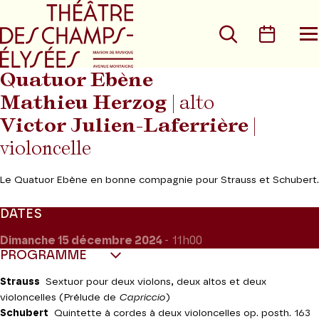
Aller au menu principal
Aller au conte
Rechercher
Calen
O
le
m
Quatuor Ebène
Mathieu Herzog
| alto
Victor Julien-Laferrière
|
violoncelle
Le Quatuor Ebène en bonne compagnie pour Strauss et Schubert.
DATES
Dimanche 15
décembre 2024
- 11h00
PROGRAMME
Strauss
Sextuor pour deux violons, deux altos et deux
violoncelles (Prélude de
Capriccio
)
Schubert
Quintette à cordes à deux violoncelles op. posth. 163