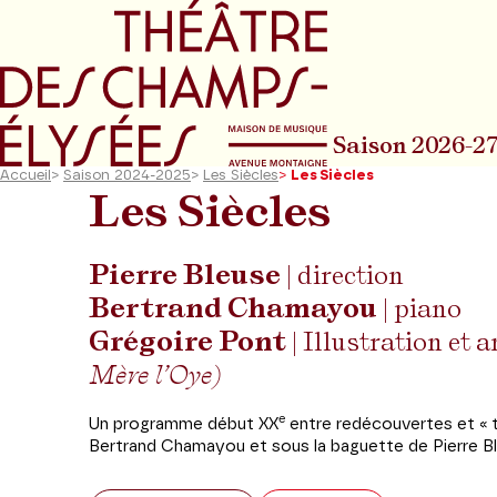
Aller au menu principal
Aller au conte
Saison 2026-2
Accueil
>
Saison 2024-2025
>
Les Siècles
>
Les Siècles
Les Siècles
Pierre Bleuse
| direction
Bertrand Chamayou
| piano
Grégoire Pont
| Illustration et 
Mère l’Oye)
e
Un programme début XX
entre redécouvertes et « t
Bertrand Chamayou et sous la baguette de Pierre B