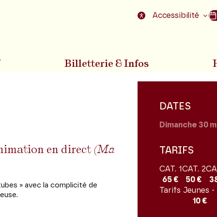
nu
Aller au pied de la page
Accessibilité
7
Billetterie & Infos
DATES
Dimanche 30
m
animation en direct
(Ma
TARIFS
CAT. 1
CAT. 2
CA
65 €
50 €
3
ubes » avec la complicité de
Tarifs Jeunes -
leuse.
10 €