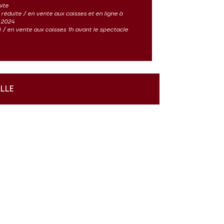
uite
ès réduite / en vente aux caisses et en ligne à
 2024
ité / en vente aux caisses 1h avant le spectacle
ALLE