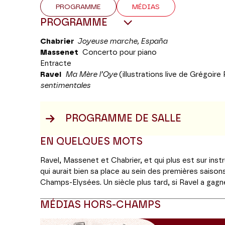
PROGRAMME
MÉDIAS
PROGRAMME
Chabrier
Joyeuse marche,
España
Massenet
Concerto pour piano
Entracte
Ravel
Ma Mère l’Oye
(illustrations live de Grégoire
sentimentales
PROGRAMME DE SALLE
EN QUELQUES MOTS
Ravel, Massenet et Chabrier, et qui plus est sur inst
qui aurait bien sa place au sein des premières saiso
Champs-Elysées. Un siècle plus tard, si Ravel a gag
plus joué dans le monde, l’héritage essentiel de Cha
MÉDIAS HORS-CHAMPS
rarement défendu au sein de nos formations modern
familiers : outre un goût immodéré pour la musique
e