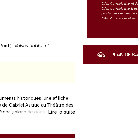
CAT. 4 : visibilité réd
CAT. 5 : visibilité tr
partir de septembre
CAT. 6 : sans visibil
 Pont)
, Valses nobles et
PLAN DE S
ruments historiques, une affiche
ns de Gabriel Astruc au Théâtre des
né ses galons de compositeur le
Lire la suite
brier et de Massenet est plus
es. Les Siècles en sont eux des
 française, et notamment du début