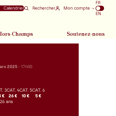
Choix
FR
de
Calendrier
Rechercher
Mon compte
la
EN
langue
Hors-Champs
Soutenez-nous
ars 2025
- 17h00
T. 3
CAT. 4
CAT. 5
CAT. 6
8 €
26 €
10 €
5 €
 26 ans