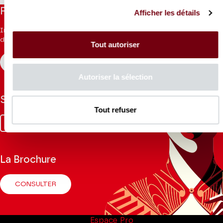
Restez informés
Afficher les détails
Inscrivez-vous à la newsletter pour recevoir les informations
du Théâtre.
Tout autoriser
S'INSCRIRE
Autoriser la sélection
Suivez-nous
Tout refuser
Facebook
Instagram
Tik
Youtube
Linkedin
Tok
La Brochure
CONSULTER
Espace Pro