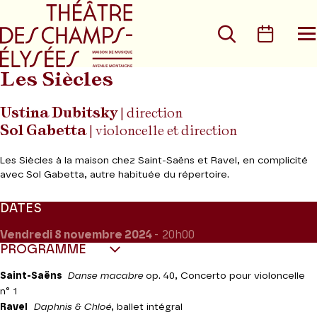
Aller au menu principal
Aller au conte
Rechercher
Calen
O
le
m
Les Siècles
Ustina Dubitsky
| direction
Sol Gabetta
| violoncelle et direction
Les Siècles à la maison chez Saint-Saëns et Ravel, en complicité
avec Sol Gabetta, autre habituée du répertoire.
DATES
Vendredi 8
novembre 2024
- 20h00
PROGRAMME
Saint-Saëns
Danse macabre
op. 40, Concerto pour violoncelle
n° 1
Ravel
Daphnis & Chloé
, ballet intégral