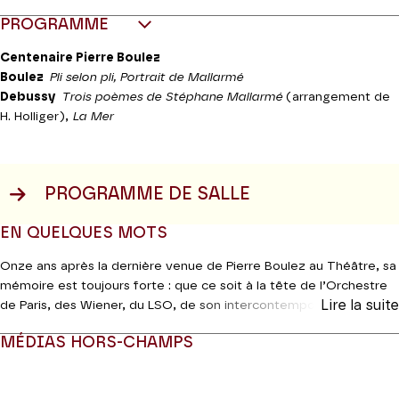
PROGRAMME
Centenaire Pierre Boulez
Boulez
Pli selon pli, Portrait de Mallarmé
Debussy
Trois poèmes de Stéphane Mallarmé
(arrangement de
H. Holliger),
La Mer
PROGRAMME DE SALLE
EN QUELQUES MOTS
Onze ans après la dernière venue de Pierre Boulez au Théâtre, sa
mémoire est toujours forte : que ce soit à la tête de l’Orchestre
Lire la suite
de Paris, des Wiener, du LSO, de son intercontemporain, comme
compositeur ou tout simplement spectateur, une partie
MÉDIAS HORS-CHAMPS
essentielle de l’héritage de cette figure incontournable de la
e
e
seconde moitié du XX
et début XXI
se trouve Avenue
Modifier la slide de ce carousel modifiera également la sli
Montaigne. Pour ce centenaire, Les Siècles ont choisi