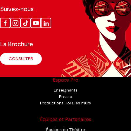
Suivez-nous
Facebook
Instagram
Tik
Youtube
Linkedin
Tok
La Brochure
CONSULTER
Espace Pro
Enseignants
Presse
Productions Hors les murs
Équipes et Partenaires
Équipes du Théâtre