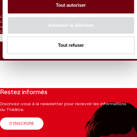
10 €
Tout autoriser
CAT. 4 : visibilité réduite
CAT. 5 : visibilité très réduite / en vente aux caisses et en ligne à partir de
Autoriser la sélection
septembre 2024
CAT. 6 : sans visibilité / en vente aux caisses 1h avant le spectacle
Tout refuser
PLAN DE SALLE
Restez informés
Inscrivez-vous à la newsletter pour recevoir les informations
du Théâtre.
S'INSCRIRE