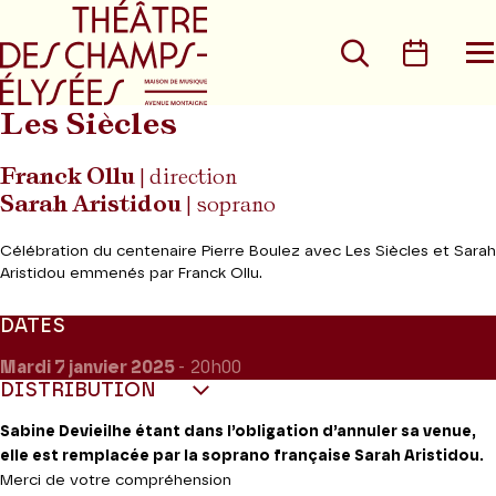
Aller au menu principal
Aller au conte
Rechercher
Calen
O
le
m
Les Siècles
Franck Ollu
| direction
Sarah Aristidou
| soprano
Célébration du centenaire Pierre Boulez avec Les Siècles et Sarah
Aristidou emmenés par Franck Ollu.
DATES
Mardi 7
janvier 2025
- 20h00
DISTRIBUTION
Sabine Devieilhe étant dans l’obligation d’annuler sa venue,
elle est remplacée par la soprano française Sarah Aristidou.
Merci de votre compréhension