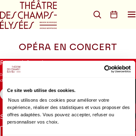
Aller au menu principal
Aller au conte
Rechercher
Calen
O
le
m
OPÉRA EN CONCERT
Aucun
Restez informés
résultat
trouvé
Inscrivez-vous à la newsletter pour recevoir les informations
du Théâtre.
Ce site web utilise des cookies.
S'INSCRIRE
Nous utilisons des cookies pour améliorer votre
expérience, réaliser des statistiques et vous proposer des
offres adaptées. Vous pouvez accepter, refuser ou
Suivez-nous
personnaliser vos choix.
Facebook
Instagram
Tik
Youtube
Linkedin