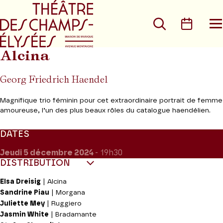
Aller au menu principal
Aller au conte
Rechercher
Calen
O
le
m
Alcina
Georg Friedrich Haendel
Magnifique trio féminin pour cet extraordinaire portrait de femme
amoureuse, l’un des plus beaux rôles du catalogue haendélien.
DATES
Jeudi 5
décembre 2024
- 19h30
DISTRIBUTION
Elsa Dreisig
| Alcina
Sandrine Piau
| Morgana
Juliette Mey
| Ruggiero
Jasmin White
| Bradamante