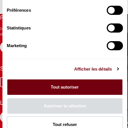
consentement
Coproduction Les Grandes Voix | Le Concert Spirituel
Préférences
Restez informés
Statistiques
Inscrivez-vous à la newsletter pour recevoir les informations
du Théâtre.
Marketing
S'INSCRIRE
Suivez-nous
Afficher les détails
Facebook
Instagram
Tik
Youtube
Linkedin
Tout autoriser
Tok
La Brochure
Autoriser la sélection
CONSULTER
Tout refuser