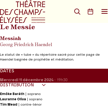
Aller au menu principal
Aller au conte
Rechercher
Calen
O
le
m
Le Messie
Messiah
Georg Friedrich Haendel
Le statut de « tube » du répertoire sacré pour cette page de
Haendel baignée de prophétie et méditation.
DATES
Mercredi 11
décembre 2024
- 19h30
DISTRIBUTION
Emőke Baráth
| soprano
Lauranne Oliva
| soprano
Tim Mead
| contre-ténor