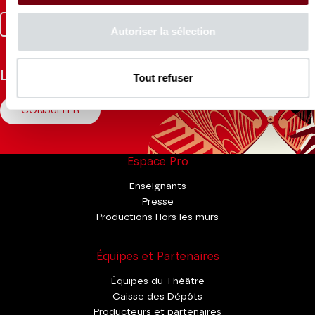
Facebook
Instagram
Tik
Youtube
Linkedin
Autoriser la sélection
Tok
La Brochure
Tout refuser
CONSULTER
Espace Pro
Enseignants
Presse
Productions Hors les murs
Équipes et Partenaires
Équipes du Théâtre
Caisse des Dépôts
Producteurs et partenaires