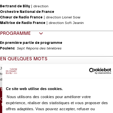
Bertrand de Billy
| direction
Orchestre National de France
Chœur de Radio France
| direction Lionel Sow
Maîtrise de Radio France
| direction Sofi Jeanin
PROGRAMME
En première partie de programme
Poulenc
Sept Répons des ténèbres
EN QUELQUES MOTS
Jamais sans doute œuvre musicale n’a laissé derrière elle un
trouble aussi profond, qu’ont encore grandi plus de deux siècles
Lire la suite
de légendes. Les circonstances de la composition du
Requiem
ne
manquent pas à cet égard de mystères romanesques. On sait
Ce site web utilise des cookies.
TARIFS
aujourd’hui que l’œuvre fut commandée par le comte Walsegg,
lequel, grand mélomane, entendait obtenir une messe des morts
Nous utilisons des cookies pour améliorer votre
CAT. 1
CAT. 2
CAT. 3
CAT. 4
CAT. 5
CAT. 6
à la gloire de sa défunte femme. On sait également que la mort
expérience, réaliser des statistiques et vous proposer des
140 €
100 €
70 €
35 €
10 €
5 €
du musicien interrompit la composition de l’ouvrage commencé
offres adaptées. Vous pouvez accepter, refuser ou
sans doute début 1791 et qu’il fut achevé par ses élèves Eybler