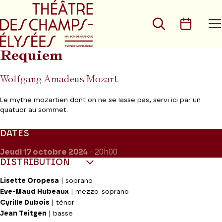
Aller au menu principal
Aller au conte
Rechercher
Calen
O
le
m
Requiem
Wolfgang Amadeus Mozart
Le mythe mozartien dont on ne se lasse pas, servi ici par un
quatuor au sommet.
DATES
Jeudi 17
octobre 2024
- 20h00
DISTRIBUTION
Lisette Oropesa
| soprano
Eve-Maud Hubeaux
| mezzo-soprano
Cyrille Dubois
| ténor
Jean Teitgen
| basse