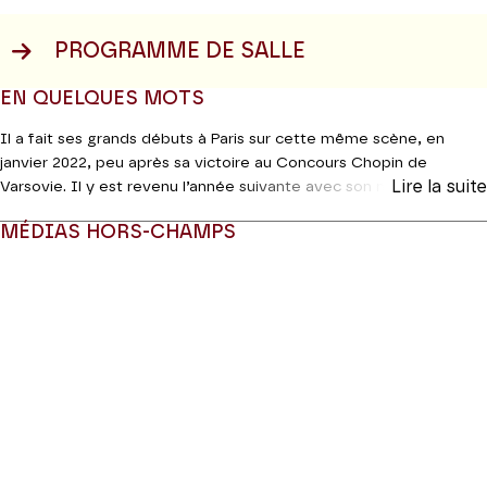
PROGRAMME DE SALLE
EN QUELQUES MOTS
Il a fait ses grands débuts à Paris sur cette même scène, en
janvier 2022, peu après sa victoire au Concours Chopin de
Lire la suite
Varsovie. Il y est revenu l’année suivante avec son maître et ami,
Dang Thai Son. Revoici Bruce Liu pour un grand concert de
MÉDIAS HORS-CHAMPS
musique russe, menant de la nostalgie poétique des
Saisons
de
e
Tchaïkovski aux foudres de la
7
sonate
de Prokofiev en passant
Modifier la slide de ce carousel modifiera également la sli
e
par la
4
sonate
de Scriabine, « le vol de l'homme vers l'étoile,
symbole du bonheur », selon les propres termes du compositeur.
Production MM Arts