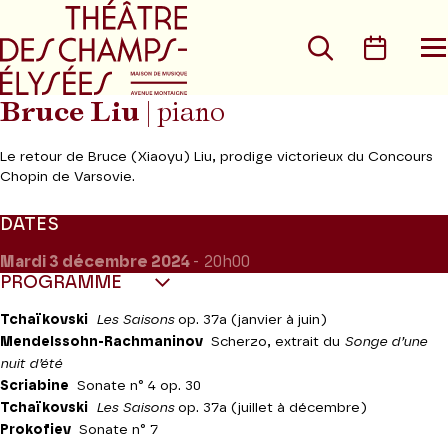
Aller au menu principal
Aller au conte
Rechercher
Calen
O
le
m
Bruce Liu
| piano
Le retour de Bruce (Xiaoyu) Liu, prodige victorieux du Concours
Chopin de Varsovie.
DATES
Mardi 3
décembre 2024
- 20h00
PROGRAMME
Tchaïkovski
Les Saisons
op. 37a (janvier à juin)
Mendelssohn-Rachmaninov
Scherzo, extrait du
Songe d’une
nuit d’été
Scriabine
Sonate n° 4 op. 30
Tchaïkovski
Les Saisons
op. 37a (juillet à décembre)
Prokofiev
Sonate n° 7