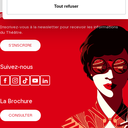
Tout refuser
Restez informés
Inscrivez-vous à la newsletter pour recevoir les informations
du Théâtre.
S'INSCRIRE
Suivez-nous
Facebook
Instagram
Tik
Youtube
Linkedin
Tok
La Brochure
CONSULTER