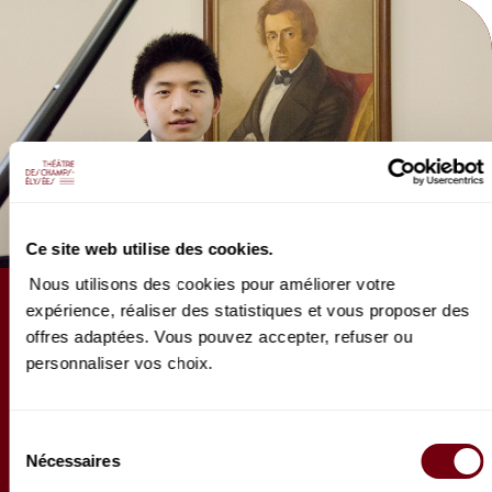
Production BOR Brand Production.
Ce site web utilise des cookies.
Nous utilisons des cookies pour améliorer votre
ARTICLE
expérience, réaliser des statistiques et vous proposer des
offres adaptées. Vous pouvez accepter, refuser ou
Questionnaire de Proust de
personnaliser vos choix.
Paul Ji
Premier récital parisien pour le jeune pianiste
Sélection
franco-américain Paul Ji. Pour l'occasion, il s’est
Nécessaires
du
prêté au jeu du questionnaire de Proust…
consentement