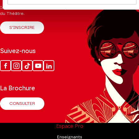
Inscrivez-vous à la newsletter pour recevoir les informations
du Théâtre.
S'INSCRIRE
Suivez-nous
Facebook
Instagram
Tik
Youtube
Linkedin
Tok
La Brochure
CONSULTER
Espace Pro
Enseignants