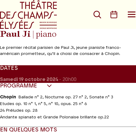
Aller au menu principal
Aller au conte
Rechercher
Calen
O
le
m
Paul Ji
| piano
Le premier récital parisien de Paul Ji, jeune pianiste franco-
américain prometteur, qu’il a choisi de consacrer à Chopin.
DATES
Samedi 19
octobre 2024
- 20h00
PROGRAMME
Chopin
Ballade n° 2, Nocturne op. 27 n° 2, Sonate n° 3
Etudes op. 10 n° 1, n° 5, n° 10, opus. 25 n° 6
24 Préludes op. 28
Andante spianato et Grande Polonaise brillante op.22
EN QUELQUES MOTS