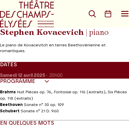
Aller au menu principal
Aller au conte
Rechercher
Calen
O
le
m
Stephen Kovacevich
| piano
Le piano de Kovacevitch en terres Beethovénienne et
romantiques.
DATES
Samedi 12
avril 2025
- 20h00
PROGRAMME
Brahms
Huit Pièces op. 76,
Fantaisie
op. 116 (extraits), Six Pièces
op. 118 (extraits)
Beethoven
Sonate n° 30 op. 109
Schubert
Sonate n° 21 D. 960
EN QUELQUES MOTS