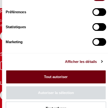
consentement
Restez informés
Préférences
Inscrivez-vous à la newsletter pour recevoir les informations
du Théâtre.
Statistiques
S'INSCRIRE
Marketing
Suivez-nous
Afficher les détails
Facebook
Instagram
Tik
Youtube
Linkedin
Tok
Tout autoriser
La Brochure
Autoriser la sélection
CONSULTER