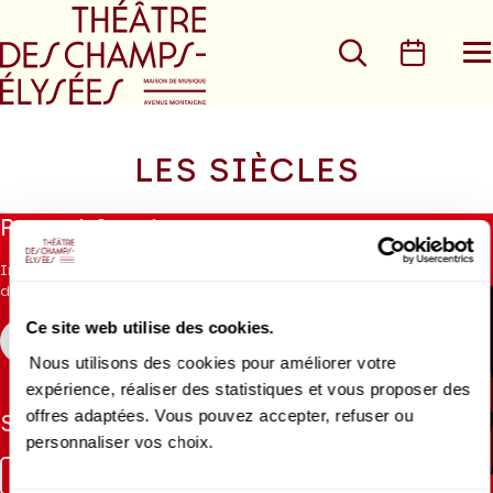
Aller au menu principal
Aller au conte
Rechercher
Calen
O
le
m
LES SIÈCLES
Aucun
Restez informés
résultat
trouvé
Inscrivez-vous à la newsletter pour recevoir les informations
du Théâtre.
Ce site web utilise des cookies.
S'INSCRIRE
Nous utilisons des cookies pour améliorer votre
expérience, réaliser des statistiques et vous proposer des
offres adaptées. Vous pouvez accepter, refuser ou
Suivez-nous
personnaliser vos choix.
Facebook
Instagram
Tik
Youtube
Linkedin